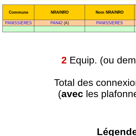
Commune
NRA/NRO
Nom NRA/NRO
PANISSIERES
PAN42
(A)
PANISSIERES
2
Equip. (ou demi
Total des connexi
(
avec
les plafonn
Légende