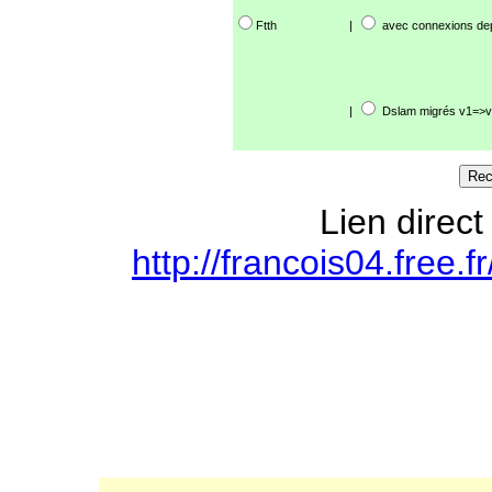
Ftth
|
avec connexions de
|
Dslam migrés v1=>v
Lien direct
http://francois04.free