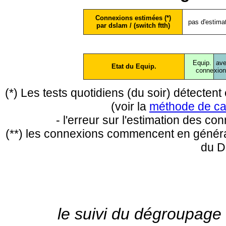
Connexions estimées (*)
pas d'estima
par dslam / (switch ftth)
Equip.
ave
Etat du Equip.
conne
xio
(*) Les tests quotidiens (du soir) détecte
(voir la
méthode de ca
- l'erreur sur l'estimation des c
(**) les connexions commencent en général
du D
le suivi du dégroupage