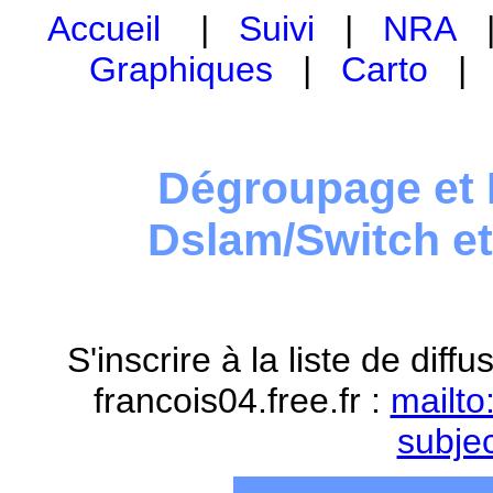
Accueil
|
Suivi
|
NRA
Graphiques
|
Carto
Dégroupage et 
Dslam/Switch e
S'inscrire à la liste de dif
francois04.free.fr :
mailto
subje