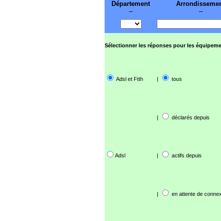
Département
Arrondisseme
--
--
Sélectionner les réponses pour les équipeme
Adsl et Ftth
|
tous
|
déclarés depuis
Adsl
|
actifs depuis
|
en attente de connex