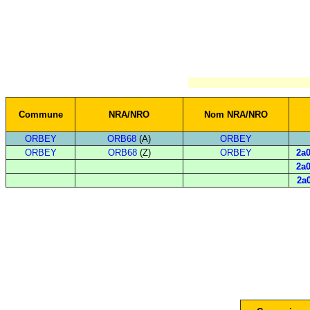
Commune
NRA/NRO
Nom NRA/NRO
ORBEY
ORB68
(A)
ORBEY
ORBEY
ORB68
(Z)
ORBEY
2a0
2a0
2a0