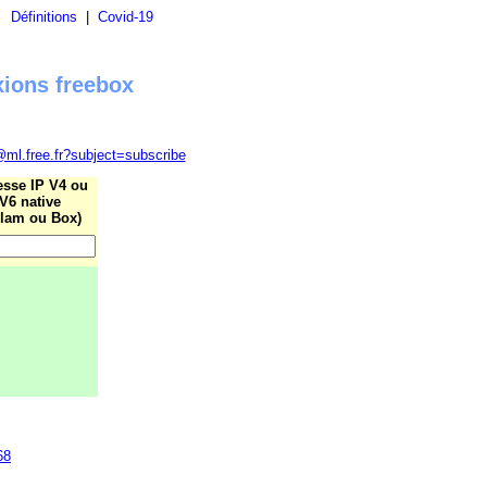
|
Définitions
|
Covid-19
xions freebox
@ml.free.fr?subject=subscribe
esse IP V4 ou
V6 native
lam ou Box)
68