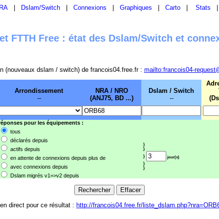
RA
|
Dslam/Switch
|
Connexions
|
Graphiques
|
Carto
|
Stats
t FTTH Free : état des Dslam/Switch et conne
sion (nouveaux dslam / switch) de francois04.free.fr :
mailto:francois04-request
Adr
Arrondissement
NRA / NRO
Dslam / Switch
--
(ANJ75, BD ...)
--
(Ds
 réponses pour les équipements :
tous
déclarés depuis
}
actifs depuis
}
}
en attente de connexions depuis plus de
jour(s)
}
avec connexions depuis
}
Dslam migrés v1=>v2 depuis
ien direct pour ce résultat :
http://francois04.free.fr/liste_dslam.php?nra=ORB