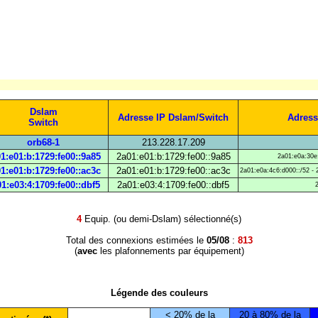
Dslam
Adresse IP Dslam/Switch
Adress
Switch
orb68-1
213.228.17.209
1:e01:b:1729:fe00::9a85
2a01:e01:b:1729:fe00::9a85
2a01:e0a:30e:
1:e01:b:1729:fe00::ac3c
2a01:e01:b:1729:fe00::ac3c
2a01:e0a:4c6:d000::/52 - 
1:e03:4:1709:fe00::dbf5
2a01:e03:4:1709:fe00::dbf5
4
Equip. (ou demi-Dslam) sélectionné(s)
Total des connexions estimées le
05/08
:
813
(
avec
les plafonnements par équipement)
Légende des couleurs
< 20% de la
20 à 80% de la