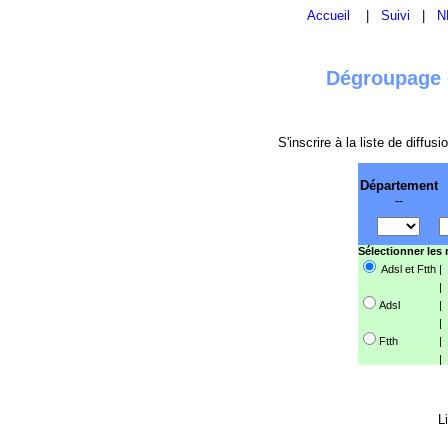
Accueil
|
Suivi
|
N
Dégroupage e
S'inscrire à la liste de diffu
Département
--
Sélectionner les
Adsl et Ftth
|
|
Adsl
|
|
Ftth
|
|
L