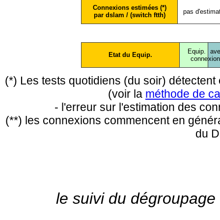
Connexions estimées (*)
pas d'estima
par dslam / (switch ftth)
Equip.
ave
Etat du Equip.
conne
xio
(*) Les tests quotidiens (du soir) détecte
(voir la
méthode de ca
- l'erreur sur l'estimation des c
(**) les connexions commencent en général
du D
le suivi du dégroupage