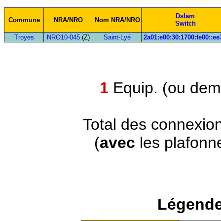
Dslam
Commune
NRA/NRO
Nom NRA/NRO
Switch
Troyes
NRO10-045
(Z)
Saint-Lyé
2a01:e00:30:1700:fe00::ee
1
Equip. (ou demi
Total des connexio
(
avec
les plafonn
Légende