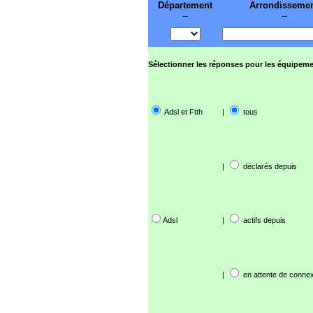
Département
Arrondisseme
--
--
Sélectionner les réponses pour les équipeme
Adsl et Ftth
|
tous
|
déclarés depuis
Adsl
|
actifs depuis
|
en attente de connex