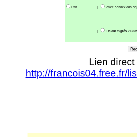
Ftth
|
avec connexions de
|
Dslam migrés v1=>v
Lien direct
http://francois04.free.f