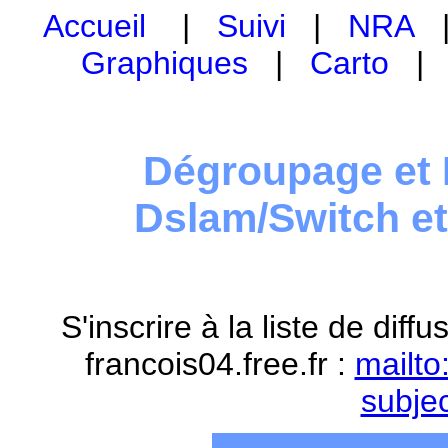
Accueil
|
Suivi
|
NRA
Graphiques
|
Carto
Dégroupage et 
Dslam/Switch e
S'inscrire à la liste de dif
francois04.free.fr :
mailto
subje