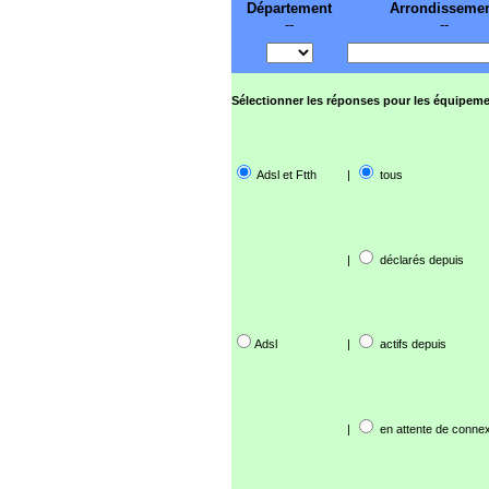
Département
Arrondisseme
--
--
Sélectionner les réponses pour les équipeme
Adsl et Ftth
|
tous
|
déclarés depuis
Adsl
|
actifs depuis
|
en attente de connex