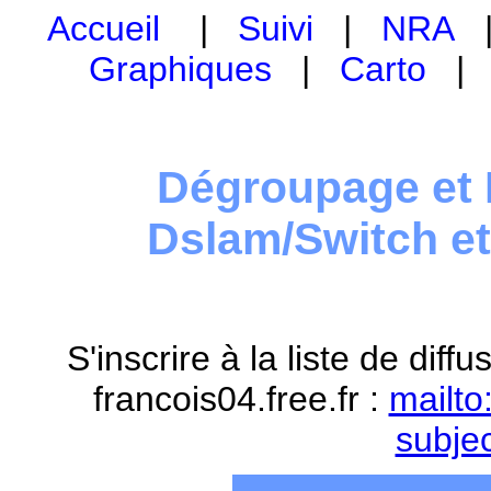
Accueil
|
Suivi
|
NRA
Graphiques
|
Carto
Dégroupage et 
Dslam/Switch e
S'inscrire à la liste de dif
francois04.free.fr :
mailto
subje