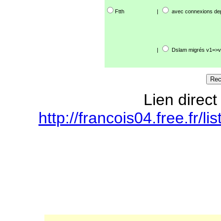
Ftth
|
avec connexions de
|
Dslam migrés v1=>v
Lien direct
http://francois04.free.fr