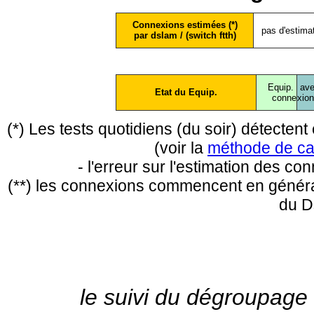
Connexions estimées (*)
pas d'estima
par dslam / (switch ftth)
Equip.
ave
Etat du Equip.
conne
xio
(*) Les tests quotidiens (du soir) détecte
(voir la
méthode de ca
- l'erreur sur l'estimation des c
(**) les connexions commencent en général
du D
le suivi du dégroupage