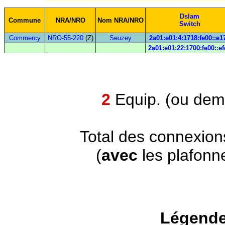
Dslam
Commune
NRA/NRO
Nom NRA/NRO
Switch
Commercy
NRO-55-220
(Z)
Seuzey
2a01:e01:4:1718:fe00::e1
2a01:e01:22:1700:fe00::ef
2
Equip. (ou demi
Total des connexion
(
avec
les plafonn
Légende