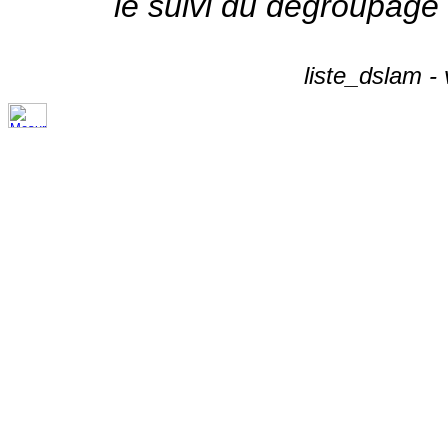
le suivi du dégroupage
liste_dslam -