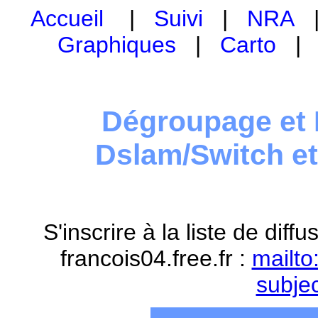
Accueil
|
Suivi
|
NRA
Graphiques
|
Carto
Dégroupage et 
Dslam/Switch e
S'inscrire à la liste de dif
francois04.free.fr :
mailto
subje