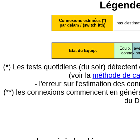
Légende
Connexions estimées (*)
pas d'estima
par dslam / (switch ftth)
Equip.
ave
Etat du Equip.
conne
xio
(*) Les tests quotidiens (du soir) détecte
(voir la
méthode de ca
- l'erreur sur l'estimation des c
(**) les connexions commencent en général
du D