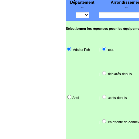
Département
Arrondisseme
--
--
Sélectionner les réponses pour les équipeme
Adsl et Ftth
|
tous
|
déclarés depuis
Adsl
|
actifs depuis
|
en attente de connex