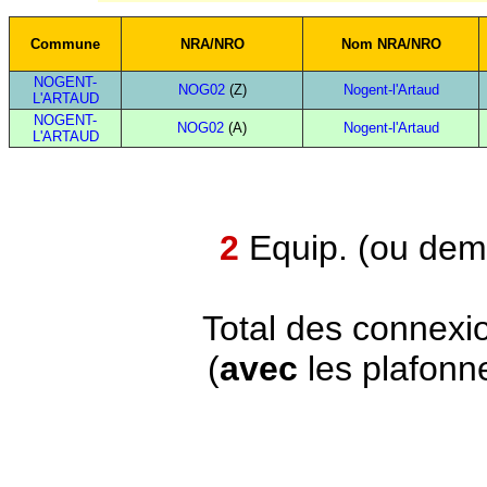
Commune
NRA/NRO
Nom NRA/NRO
NOGENT-
NOG02
(Z)
Nogent-l'Artaud
L'ARTAUD
NOGENT-
NOG02
(A)
Nogent-l'Artaud
L'ARTAUD
2
Equip. (ou demi
Total des connexi
(
avec
les plafonn