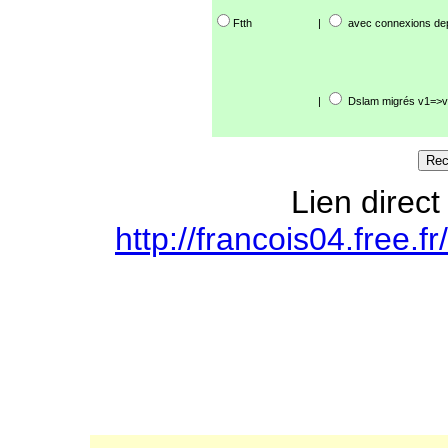
Ftth
|
avec connexions de
|
Dslam migrés v1=>v
Lien direct
http://francois04.free