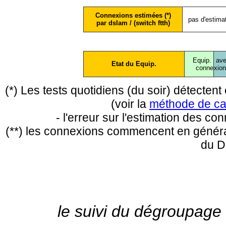
Connexions estimées (*)
pas d'estima
par dslam / (switch ftth)
Equip.
ave
Etat du Equip.
conne
xio
(*) Les tests quotidiens (du soir) détecte
(voir la
méthode de ca
- l'erreur sur l'estimation des c
(**) les connexions commencent en général
du D
le suivi du dégroupage