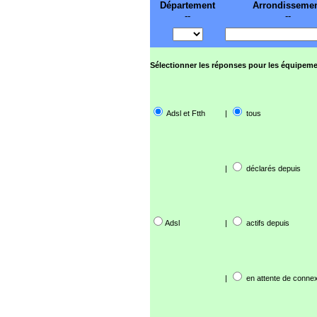
Département
Arrondisseme
--
--
Sélectionner les réponses pour les équipeme
Adsl et Ftth
|
tous
|
déclarés depuis
Adsl
|
actifs depuis
|
en attente de connex