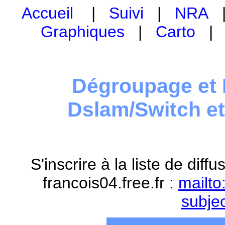
Accueil
|
Suivi
|
NRA
Graphiques
|
Carto
Dégroupage et 
Dslam/Switch e
S'inscrire à la liste de dif
francois04.free.fr :
mailto
subje