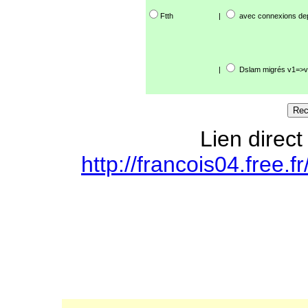
Ftth
|
avec connexions de
|
Dslam migrés v1=>v
Lien direct
http://francois04.free