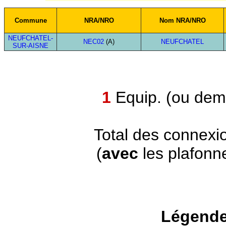
Commune
NRA/NRO
Nom NRA/NRO
NEUFCHATEL-
NEC02
(A)
NEUFCHATEL
SUR-AISNE
1
Equip. (ou demi
Total des connexi
(
avec
les plafonn
Légende