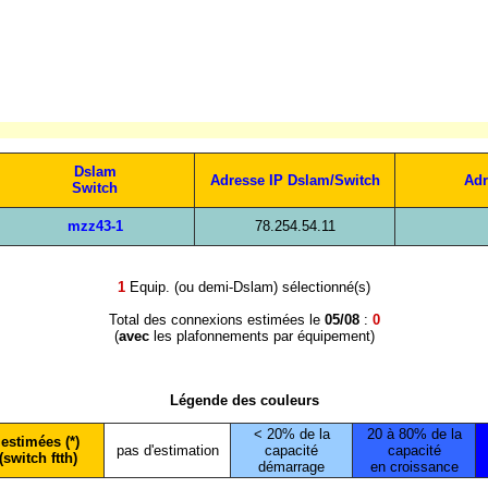
Dslam
Adresse IP Dslam/Switch
Adr
Switch
mzz43-1
78.254.54.11
1
Equip. (ou demi-Dslam) sélectionné(s)
Total des connexions estimées le
05/08
:
0
(
avec
les plafonnements par équipement)
Légende des couleurs
< 20% de la
20 à 80% de la
estimées (*)
pas d'estimation
capacité
capacité
(switch ftth)
démarrage
en croissance