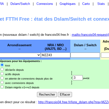
RA
|
Dslam/Switch
|
Connexions
|
Graphiques
|
Carto
|
Stats
t FTTH Free : état des Dslam/Switch et conne
sion (nouveaux dslam / switch) de francois04.free.fr :
mailto:francois04-request
Adr
Arrondissement
NRA / NRO
Dslam / Switch
--
(ANJ75, BD ...)
--
(Ds
 réponses pour les équipements :
tous
déclarés depuis
}
actifs depuis
}
}
en attente de connexions depuis plus de
jour(s)
}
avec connexions depuis
}
Dslam migrés v1=>v2 depuis
ien direct pour ce résultat :
http://francois04.free.fr/liste_dslam.php?nra=MZZ