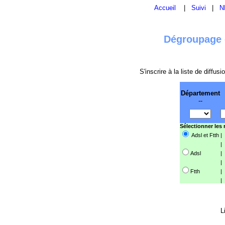
Accueil
|
Suivi
|
N
Dégroupage e
S'inscrire à la liste de diffu
Département
--
Sélectionner les
Adsl et Ftth
|
|
Adsl
|
|
Ftth
|
|
L