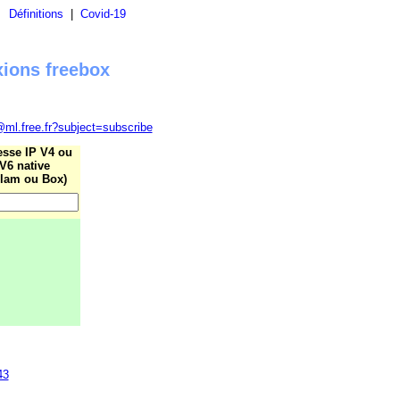
|
Définitions
|
Covid-19
xions freebox
@ml.free.fr?subject=subscribe
esse IP V4 ou
V6 native
lam ou Box)
43