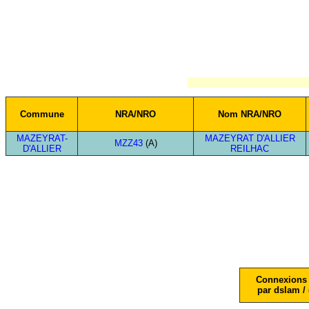
Commune
NRA/NRO
Nom NRA/NRO
MAZEYRAT-
MAZEYRAT D'ALLIER
MZZ43
(A)
D'ALLIER
REILHAC
Connexions 
par dslam / 