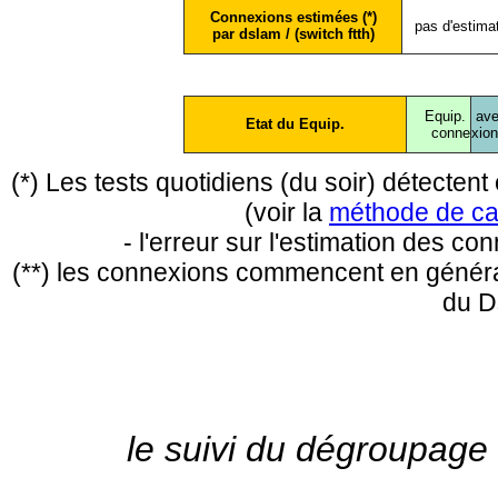
Connexions estimées (*)
pas d'estima
par dslam / (switch ftth)
Equip.
ave
Etat du Equip.
conne
xio
(*) Les tests quotidiens (du soir) détecte
(voir la
méthode de ca
- l'erreur sur l'estimation des c
(**) les connexions commencent en général
du D
le suivi du dégroupage