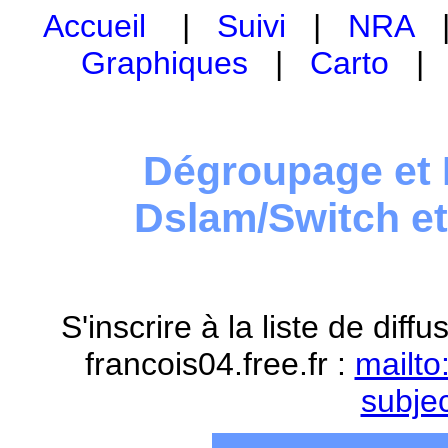
Accueil
|
Suivi
|
NRA
Graphiques
|
Carto
Dégroupage et 
Dslam/Switch e
S'inscrire à la liste de dif
francois04.free.fr :
mailto
subje