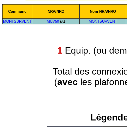
Commune
NRA/NRO
Nom NRA/NRO
MONTSURVENT
MUV50
(A)
MONTSURVENT
1
Equip. (ou demi
Total des connexi
(
avec
les plafonn
Légende