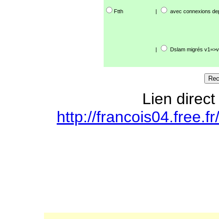
Ftth
|
avec connexions de
|
Dslam migrés v1=>v
Lien direct
http://francois04.free