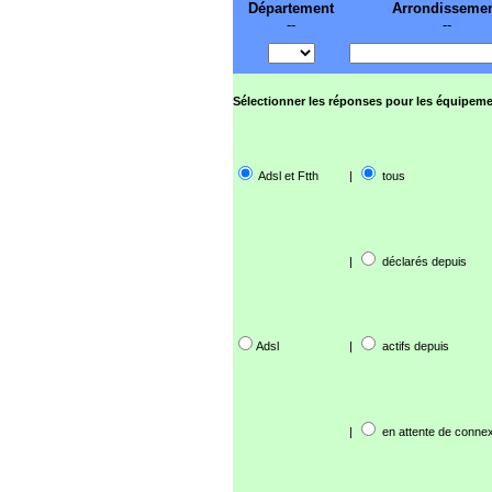
Département
Arrondisseme
--
--
Sélectionner les réponses pour les équipeme
Adsl et Ftth
|
tous
|
déclarés depuis
Adsl
|
actifs depuis
|
en attente de connex