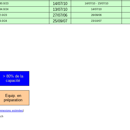
14/07/10
30.0/23
14/07/10 - 15/07/10
13/07/10
34.0/24
14/07/10
27/07/06
2.0/23
26/09/06
25/09/07
4.0/24
23/10/07
> 80% de la
capacité
Equip. en
préparation
onnexions estimées
)
tch