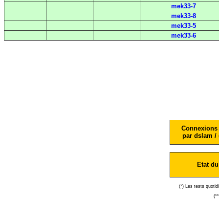
mek33-7
mek33-8
mek33-5
mek33-6
Connexions 
par dslam / 
Etat du
(*) Les tests quoti
(*