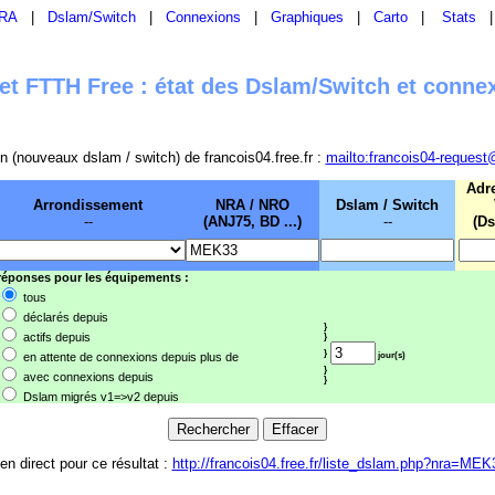
RA
|
Dslam/Switch
|
Connexions
|
Graphiques
|
Carto
|
Stats
t FTTH Free : état des Dslam/Switch et conne
sion (nouveaux dslam / switch) de francois04.free.fr :
mailto:francois04-request
Adr
Arrondissement
NRA / NRO
Dslam / Switch
--
(ANJ75, BD ...)
--
(Ds
 réponses pour les équipements :
tous
déclarés depuis
}
actifs depuis
}
}
en attente de connexions depuis plus de
jour(s)
}
avec connexions depuis
}
Dslam migrés v1=>v2 depuis
ien direct pour ce résultat :
http://francois04.free.fr/liste_dslam.php?nra=MEK