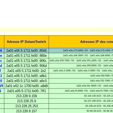
Adresse IP Dslam/Switch
Adresses IP des con
66
2a01:e05:5:1711:fe00::8566
2a01:e0a:173:b000::/52 - 2a01:e0a:173:c000::/
0e
2a01:e05:5:1711:fe00::880e
2a01:e0a:1b8:3000::/52 - 2a01:e0a:1b8:4000::/
6c
2a01:e05:5:1711:fe00::906c
2a01:e0a:259:7000::/52 - 2a01:e0a:351:a000::/52 - 2a01:e0a
6d
2a01:e05:5:1711:fe00::906d
2a01:e0a:259:8000::/52 - 2a01:e0a
2
2a01:e05:5:1711:fe00::2e2
2a01:e0a:3:2000::/52 - 2a01:e0a:3:3000::/52 - 2a01:e0a:
b1
2a01:e05:5:1711:fe00::a8b1
2a01:e0a:530:f000::/
c0
2a01:e05:5:1711:fe00::a8c0
2a01:e0a:532:7000::/
d9
2a01:e02:1c:1700:fe00::a9d9
2a01:e0a:54c:8000::/52 - 2a01:e0a
1
2a01:e05:5:1711:fe00::7ff1
2a01:e0a:f5:6000::/52 - 2a01:e0a:f5:7000::/5
213.228.9.159
82.224.130.0/23 - 82.225.2
213.228.25.6
82.227.200.0/23 - 82.230.1
213.228.25.253
82.236.44.0/23 - 82.236.4
213.228.9.157
82.66.28.0/23 - 82.66.30