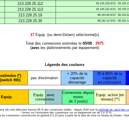
213.228.25.112
83.155.228.0/23 - 83.155.2
213.228.25.113
83.155.232.0/23 - 83.155.2
213.228.25.19
88.163.60.0/23 - 88.163.6
213.228.25.35
88.181.12.0/23 - 88.181.1
17
Equip. (ou demi-Dslam) sélectionné(s)
Total des connexions estimées le
05/08
:
3975
(
avec
les plafonnements par équipement)
Légende des couleurs
< 20% de la
20 à 80% de la
estimées (*)
pas d'estimation
capacité
capacité
(switch ftth)
démarrage
en croissance
Connexions depuis
Equip.
avec
Equip. activé (en
 Equip.
moins
conne
xions
réseau) (**)
de 3 jour(s)
diens (du soir) détectent environ 90 % des connexions réelles - depuis 2016 (voir la
méthode de calcul des c
- l'erreur sur l'estimation des connexions sur un équipement est de 5 à 10 %
*) les connexions commencent en général 6 à 15 jours à partir de la date de mise en réseau du Dslam / Swi