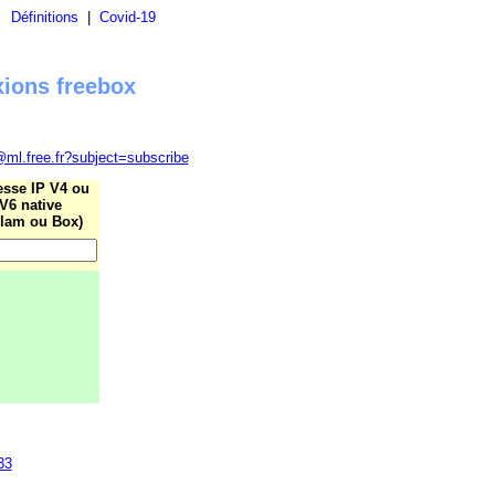
|
Définitions
|
Covid-19
xions freebox
@ml.free.fr?subject=subscribe
esse IP V4 ou
V6 native
lam ou Box)
33