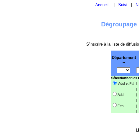
Accueil
|
Suivi
|
N
Dégroupage e
S'inscrire à la liste de diffu
Département
--
Sélectionner les
Adsl et Ftth
|
|
Adsl
|
|
Ftth
|
|
L