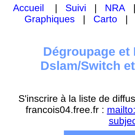
Accueil
|
Suivi
|
NRA
Graphiques
|
Carto
Dégroupage et 
Dslam/Switch e
S'inscrire à la liste de dif
francois04.free.fr :
mailto
subje