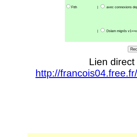
Ftth
|
avec connexions de
|
Dslam migrés v1=>v
Lien direct
http://francois04.free