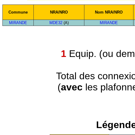
Commune
NRA/NRO
Nom NRA/NRO
MIRANDE
MDE32
(A)
MIRANDE
1
Equip. (ou demi
Total des connexi
(
avec
les plafonn
Légende