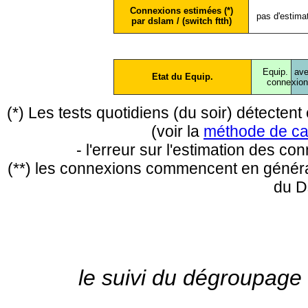
Connexions estimées (*)
pas d'estima
par dslam / (switch ftth)
Equip.
ave
Etat du Equip.
conne
xio
(*) Les tests quotidiens (du soir) détecte
(voir la
méthode de ca
- l'erreur sur l'estimation des c
(**) les connexions commencent en général
du D
le suivi du dégroupage