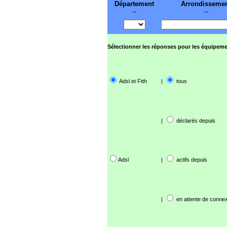
Département
Arrondisseme
--
--
Sélectionner les réponses pour les équipeme
Adsl et Ftth
|
tous
|
déclarés depuis
Adsl
|
actifs depuis
|
en attente de connex