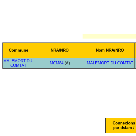
Commune
NRA/NRO
Nom NRA/NRO
MALEMORT-DU-
MCM84
(A)
MALEMORT DU COMTAT
COMTAT
Connexions 
par dslam / 