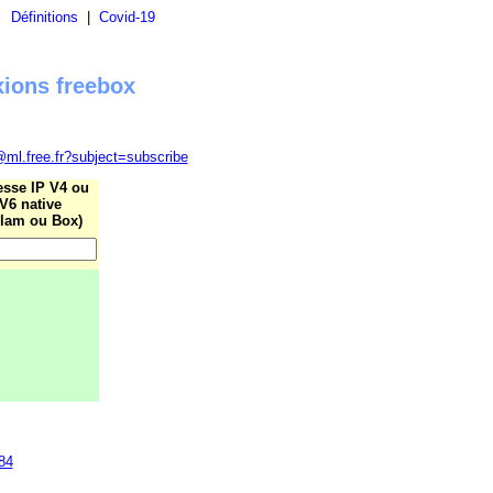
|
Définitions
|
Covid-19
xions freebox
@ml.free.fr?subject=subscribe
esse IP V4 ou
V6 native
lam ou Box)
84