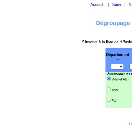
Accueil
|
Suivi
|
N
Dégroupage e
S'inscrire à la liste de diffu
Département
--
Sélectionner les
Adsl et Ftth
|
|
Adsl
|
|
Ftth
|
|
Li