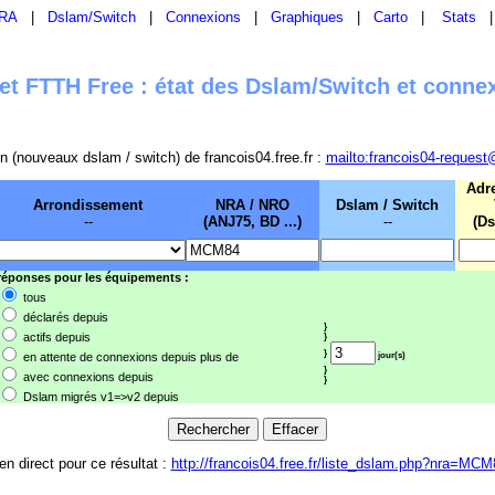
RA
|
Dslam/Switch
|
Connexions
|
Graphiques
|
Carto
|
Stats
t FTTH Free : état des Dslam/Switch et conne
sion (nouveaux dslam / switch) de francois04.free.fr :
mailto:francois04-request
Adr
Arrondissement
NRA / NRO
Dslam / Switch
--
(ANJ75, BD ...)
--
(Ds
 réponses pour les équipements :
tous
déclarés depuis
}
actifs depuis
}
}
en attente de connexions depuis plus de
jour(s)
}
avec connexions depuis
}
Dslam migrés v1=>v2 depuis
en direct pour ce résultat :
http://francois04.free.fr/liste_dslam.php?nra=MCM