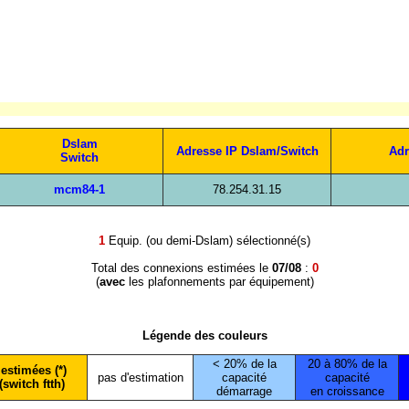
Dslam
Adresse IP Dslam/Switch
Adr
Switch
mcm84-1
78.254.31.15
1
Equip. (ou demi-Dslam) sélectionné(s)
Total des connexions estimées le
07/08
:
0
(
avec
les plafonnements par équipement)
Légende des couleurs
< 20% de la
20 à 80% de la
estimées (*)
pas d'estimation
capacité
capacité
(switch ftth)
démarrage
en croissance