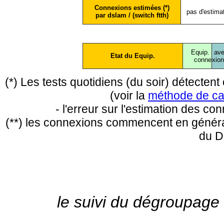
Connexions estimées (*)
pas d'estima
par dslam / (switch ftth)
Equip.
ave
Etat du Equip.
conne
xio
(*) Les tests quotidiens (du soir) détecte
(voir la
méthode de ca
- l'erreur sur l'estimation des c
(**) les connexions commencent en général
du D
le suivi du dégroupage