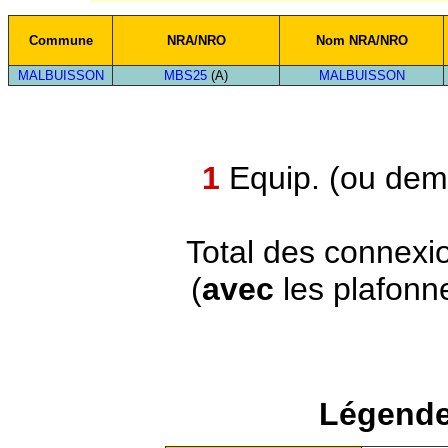
Commune
NRA/NRO
Nom NRA/NRO
MALBUISSON
MBS25
(A)
MALBUISSON
1
Equip. (ou demi
Total des connexi
(
avec
les plafonn
Légende