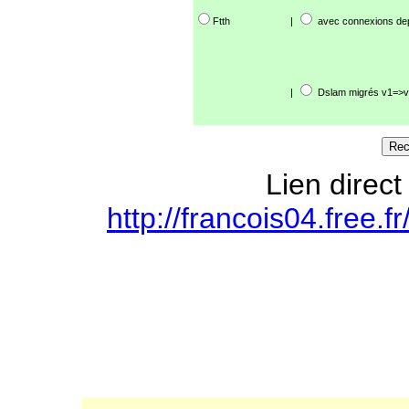
Ftth
|
avec connexions de
|
Dslam migrés v1=>v
Lien direct
http://francois04.free