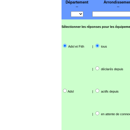
Département
Arrondisseme
--
--
Sélectionner les réponses pour les équipeme
Adsl et Ftth
|
tous
|
déclarés depuis
Adsl
|
actifs depuis
|
en attente de connex