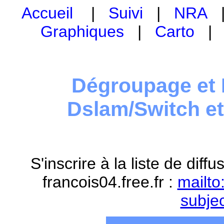
Accueil
|
Suivi
|
NRA
Graphiques
|
Carto
Dégroupage et 
Dslam/Switch e
S'inscrire à la liste de dif
francois04.free.fr :
mailto
subje