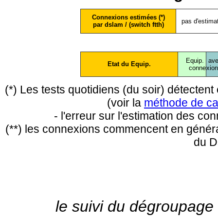
Connexions estimées (*)
pas d'estima
par dslam / (switch ftth)
Equip.
ave
Etat du Equip.
conne
xio
(*) Les tests quotidiens (du soir) détecte
(voir la
méthode de ca
- l'erreur sur l'estimation des c
(**) les connexions commencent en général
du D
le suivi du dégroupage