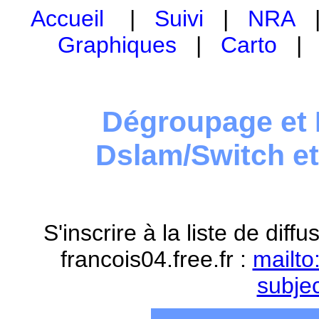
Accueil
|
Suivi
|
NRA
Graphiques
|
Carto
Dégroupage et 
Dslam/Switch e
S'inscrire à la liste de dif
francois04.free.fr :
mailto
subje