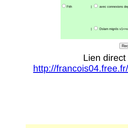
Ftth
|
avec connexions de
|
Dslam migrés v1=>v
Lien direct
http://francois04.free