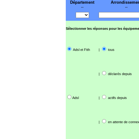
Département
Arrondisseme
--
--
Sélectionner les réponses pour les équipeme
Adsl et Ftth
|
tous
|
déclarés depuis
Adsl
|
actifs depuis
|
en attente de connex