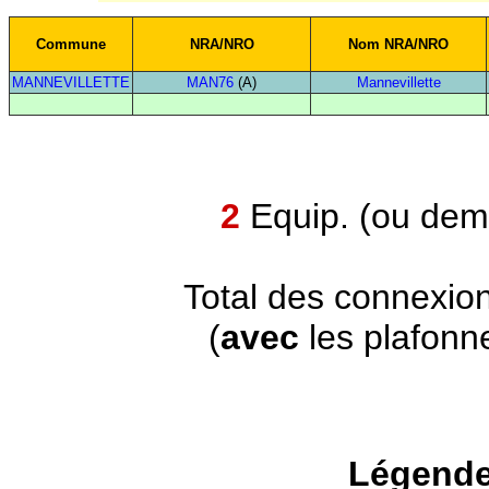
Commune
NRA/NRO
Nom NRA/NRO
MANNEVILLETTE
MAN76
(A)
Mannevillette
2
Equip. (ou demi
Total des connexio
(
avec
les plafonn
Légende