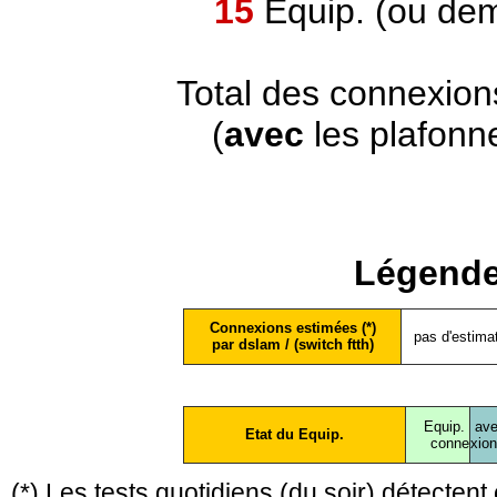
15
Equip. (ou dem
Total des connexion
(
avec
les plafonn
Légende
Connexions estimées (*)
pas d'estima
par dslam / (switch ftth)
Equip.
ave
Etat du Equip.
conne
xio
(*) Les tests quotidiens (du soir) détecte