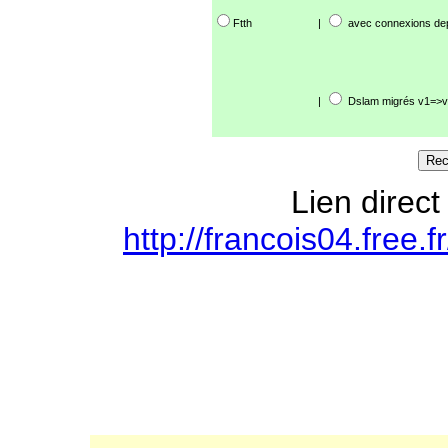
Ftth
|
avec connexions de
|
Dslam migrés v1=>v
Lien direct
http://francois04.free