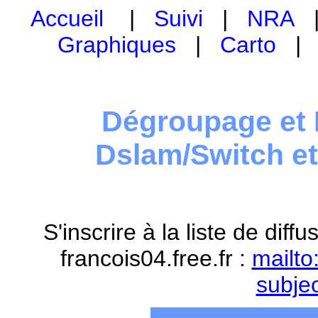
Accueil
|
Suivi
|
NRA
Graphiques
|
Carto
Dégroupage et 
Dslam/Switch e
S'inscrire à la liste de dif
francois04.free.fr :
mailto
subje