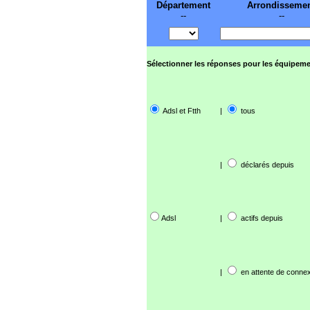
Département
Arrondisseme
--
--
Sélectionner les réponses pour les équipeme
Adsl et Ftth
|
tous
|
déclarés depuis
Adsl
|
actifs depuis
|
en attente de connex