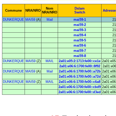
Nom
Dslam
Commune
NRA/NRO
Adresse
NRA/NRO
Switch
DUNKERQUE
MAI59
(A)
Mail
mai59-1
21
mai59-2
21
mai59-3
21
mai59-4
21
mai59-5
21
mai59-6
21
mai59-7
21
mai59-8
21
DUNKERQUE
MAI59
(Z)
MAIL
2a01:e05:2:1713:fe00::ce1e
2a01:e05
2a01:e06:6:1700:fe00::8f92
2a01:e06
DUNKERQUE
MAI59
(A)
Mail
2a01:e06:6:1700:fe00::a72b
2a01:e06
2a01:e06:6:1700:fe00::a72d
2a01:e06
DUNKERQUE
MAI59
(Z)
MAIL
2a01:e06:6:1700:fe00::c6a8
2a01:e06
2a01:e06:6:1700:fe00::cbd9
2a01:e06
2a01:e06:6:1700:fe00::d3ed
2a01:e06