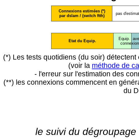
Connexions estimées (*)
pas d'estima
par dslam / (switch ftth)
Equip.
ave
Etat du Equip.
conne
xio
(*) Les tests quotidiens (du soir) détecte
(voir la
méthode de ca
- l'erreur sur l'estimation des c
(**) les connexions commencent en général
du D
le suivi du dégroupage