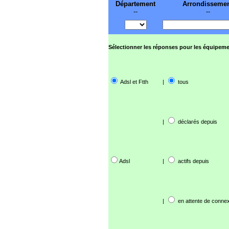
Département
Arrondisseme
--
--
Sélectionner les réponses pour les équipeme
Adsl et Ftth
|
tous
|
déclarés depuis
Adsl
|
actifs depuis
|
en attente de connex