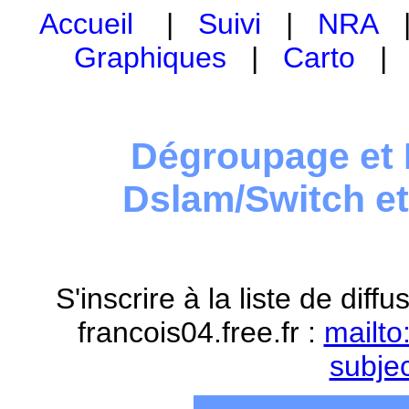
Accueil
|
Suivi
|
NRA
Graphiques
|
Carto
Dégroupage et 
Dslam/Switch e
S'inscrire à la liste de dif
francois04.free.fr :
mailto
subje