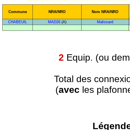
Commune
NRA/NRO
Nom NRA/NRO
CHABEUIL
MAD26
(A)
Malissard
2
Equip. (ou demi
Total des connexi
(
avec
les plafonn
Légende