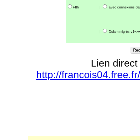
Ftth
|
avec connexions de
|
Dslam migrés v1=>v
Lien direct
http://francois04.free