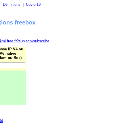
|
Définitions
|
Covid-19
xions freebox
@ml.free.fr?subject=subscribe
esse IP V4 ou
V6 native
lam ou Box)
64