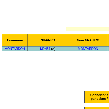
Commune
NRA/NRO
Nom NRA/NRO
MONTARDON
M9N64
(A)
MONTARDON
Connexions 
par dslam / 