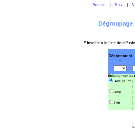
Accueil
|
Suivi
|
N
Dégroupage e
S'inscrire à la liste de diffu
Département
--
Sélectionner les
Adsl et Ftth
|
|
Adsl
|
|
Ftth
|
|
L