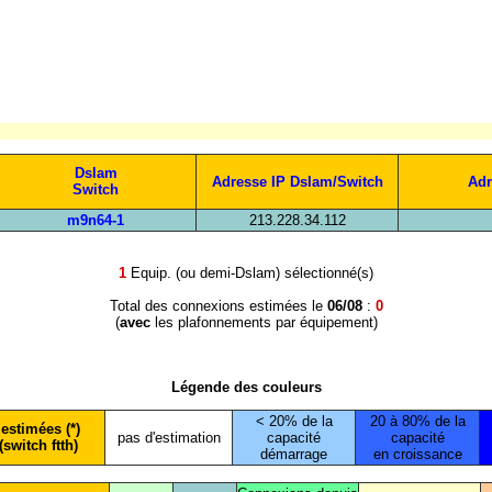
Dslam
Adresse IP Dslam/Switch
Adr
Switch
m9n64-1
213.228.34.112
1
Equip. (ou demi-Dslam) sélectionné(s)
Total des connexions estimées le
06/08
:
0
(
avec
les plafonnements par équipement)
Légende des couleurs
< 20% de la
20 à 80% de la
estimées (*)
pas d'estimation
capacité
capacité
(switch ftth)
démarrage
en croissance