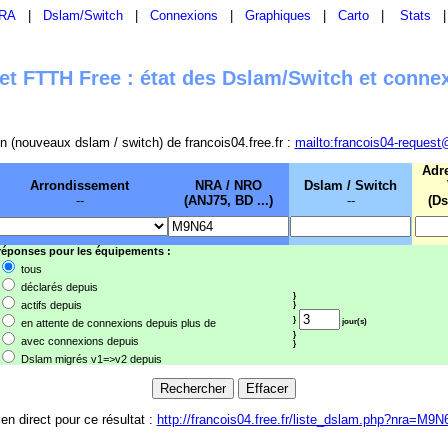
RA
|
Dslam/Switch
|
Connexions
|
Graphiques
|
Carto
|
Stats
t FTTH Free : état des Dslam/Switch et conne
sion (nouveaux dslam / switch) de francois04.free.fr :
mailto:francois04-request
Adr
Arrondissement
NRA / NRO
Dslam / Switch
--
(ANJ75, BD ...)
--
(Ds
 réponses pour les équipements :
tous
déclarés depuis
}
actifs depuis
}
}
en attente de connexions depuis plus de
jour(s)
}
avec connexions depuis
}
Dslam migrés v1=>v2 depuis
ien direct pour ce résultat :
http://francois04.free.fr/liste_dslam.php?nra=M9N