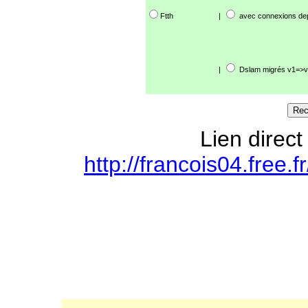
Ftth
|
avec connexions de
|
Dslam migrés v1=>v
Lien direct
http://francois04.free