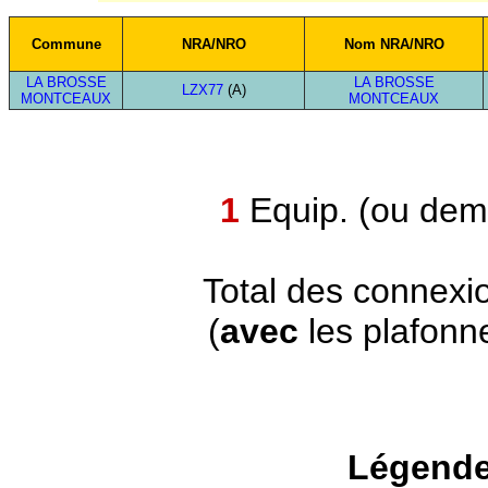
Commune
NRA/NRO
Nom NRA/NRO
LA BROSSE
LA BROSSE
LZX77
(A)
MONTCEAUX
MONTCEAUX
1
Equip. (ou demi
Total des connexi
(
avec
les plafonn
Légende