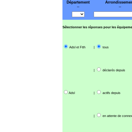
Département
Arrondisseme
--
--
Sélectionner les réponses pour les équipeme
Adsl et Ftth
|
tous
|
déclarés depuis
Adsl
|
actifs depuis
|
en attente de connex