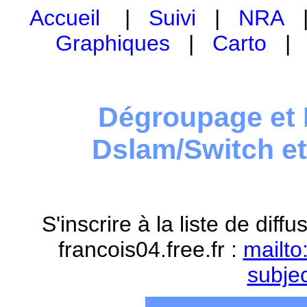
Accueil
|
Suivi
|
NRA
Graphiques
|
Carto
Dégroupage et 
Dslam/Switch e
S'inscrire à la liste de dif
francois04.free.fr :
mailto
subje