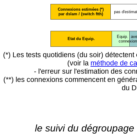
Connexions estimées (*)
pas d'estima
par dslam / (switch ftth)
Equip.
ave
Etat du Equip.
conne
xio
(*) Les tests quotidiens (du soir) détecte
(voir la
méthode de ca
- l'erreur sur l'estimation des c
(**) les connexions commencent en général
du D
le suivi du dégroupage