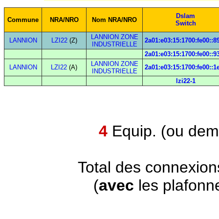
Dslam
Commune
NRA/NRO
Nom NRA/NRO
Switch
LANNION ZONE
LANNION
LZI22
(Z)
2a01:e03:15:1700:fe00::8
INDUSTRIELLE
2a01:e03:15:1700:fe00::9
LANNION ZONE
LANNION
LZI22
(A)
2a01:e03:15:1700:fe00::1
INDUSTRIELLE
lzi22-1
4
Equip. (ou demi
Total des connexion
(
avec
les plafonn