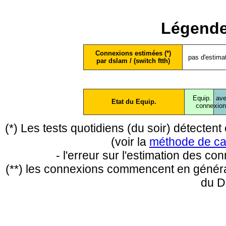
Légende
Connexions estimées (*)
pas d'estima
par dslam / (switch ftth)
Equip.
ave
Etat du Equip.
conne
xio
(*) Les tests quotidiens (du soir) détecte
(voir la
méthode de ca
- l'erreur sur l'estimation des c
(**) les connexions commencent en général
du D