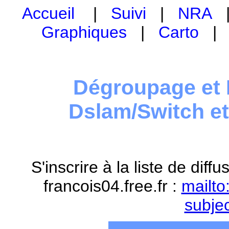
Accueil
|
Suivi
|
NRA
Graphiques
|
Carto
Dégroupage et 
Dslam/Switch e
S'inscrire à la liste de dif
francois04.free.fr :
mailto
subje