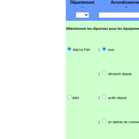
Département
Arrondisseme
--
--
Sélectionner les réponses pour les équipeme
Adsl et Ftth
|
tous
|
déclarés depuis
Adsl
|
actifs depuis
|
en attente de connex