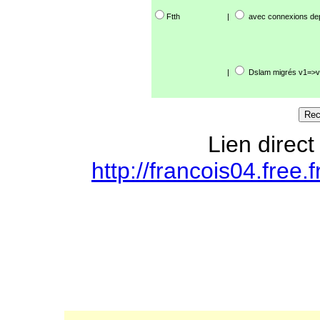
Ftth
|
avec connexions de
|
Dslam migrés v1=>v
Lien direct
http://francois04.free