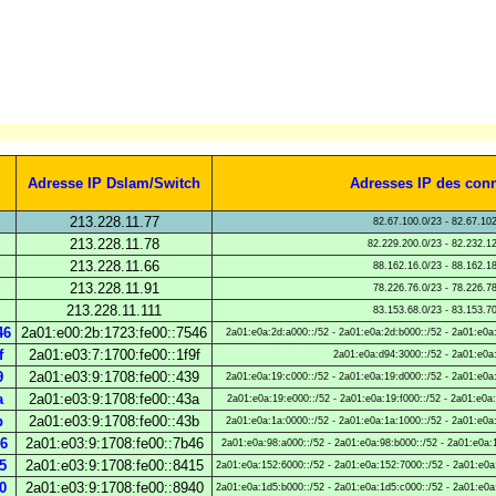
Adresse IP Dslam/Switch
Adresses IP des con
213.228.11.77
82.67.100.0/23 - 82.67.10
213.228.11.78
82.229.200.0/23 - 82.232.1
213.228.11.66
88.162.16.0/23 - 88.162.1
213.228.11.91
78.226.76.0/23 - 78.226.7
213.228.11.111
83.153.68.0/23 - 83.153.7
46
2a01:e00:2b:1723:fe00::7546
2a01:e0a:2d:a000::/52 - 2a01:e0a:2d:b000::/52 - 2a01:e0a
f
2a01:e03:7:1700:fe00::1f9f
2a01:e0a:d94:3000::/52 - 2a01:e0a
9
2a01:e03:9:1708:fe00::439
2a01:e0a:19:c000::/52 - 2a01:e0a:19:d000::/52 - 2a01:e0a
a
2a01:e03:9:1708:fe00::43a
2a01:e0a:19:e000::/52 - 2a01:e0a:19:f000::/52 - 2a01:e0a
b
2a01:e03:9:1708:fe00::43b
2a01:e0a:1a:0000::/52 - 2a01:e0a:1a:1000::/52 - 2a01:e0a
46
2a01:e03:9:1708:fe00::7b46
2a01:e0a:98:a000::/52 - 2a01:e0a:98:b000::/52 - 2a01:e0a:
5
2a01:e03:9:1708:fe00::8415
2a01:e0a:152:6000::/52 - 2a01:e0a:152:7000::/52 - 2a01:e0a
0
2a01:e03:9:1708:fe00::8940
2a01:e0a:1d5:b000::/52 - 2a01:e0a:1d5:c000::/52 - 2a01:e0a