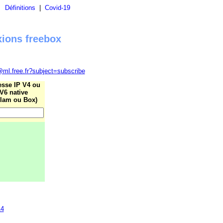
|
Définitions
|
Covid-19
xions freebox
@ml.free.fr?subject=subscribe
esse IP V4 ou
V6 native
lam ou Box)
14