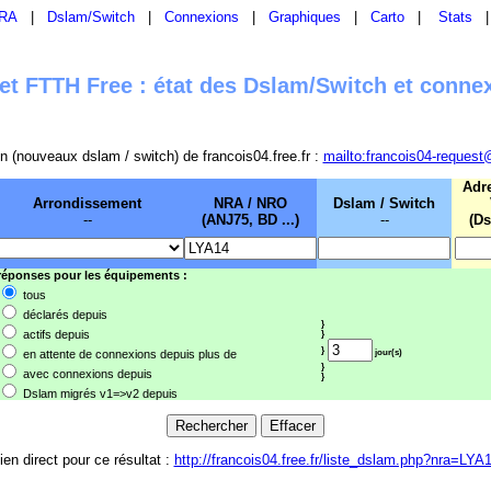
RA
|
Dslam/Switch
|
Connexions
|
Graphiques
|
Carto
|
Stats
t FTTH Free : état des Dslam/Switch et conne
sion (nouveaux dslam / switch) de francois04.free.fr :
mailto:francois04-request
Adr
Arrondissement
NRA / NRO
Dslam / Switch
--
(ANJ75, BD ...)
--
(Ds
 réponses pour les équipements :
tous
déclarés depuis
}
actifs depuis
}
}
en attente de connexions depuis plus de
jour(s)
}
avec connexions depuis
}
Dslam migrés v1=>v2 depuis
ien direct pour ce résultat :
http://francois04.free.fr/liste_dslam.php?nra=LYA