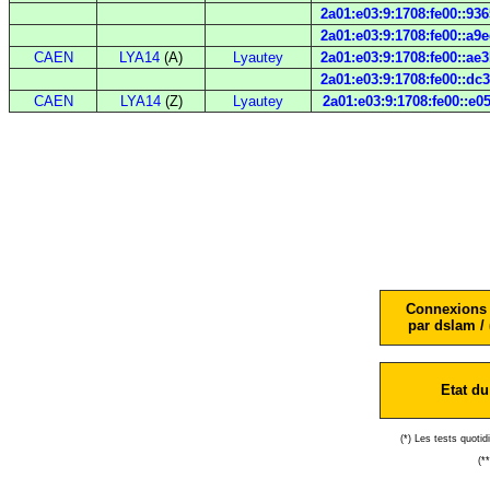
2a01:e03:9:1708:fe00::936
2a01:e03:9:1708:fe00::a9
CAEN
LYA14
(A)
Lyautey
2a01:e03:9:1708:fe00::ae
2a01:e03:9:1708:fe00::dc
CAEN
LYA14
(Z)
Lyautey
2a01:e03:9:1708:fe00::e05
Connexions 
par dslam / 
Etat du
(*) Les tests quoti
(*