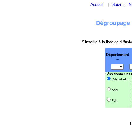
Accueil
|
Suivi
|
N
Dégroupage e
S'inscrire à la liste de diffu
Département
--
Sélectionner les
Adsl et Ftth
|
|
Adsl
|
|
Ftth
|
|
L