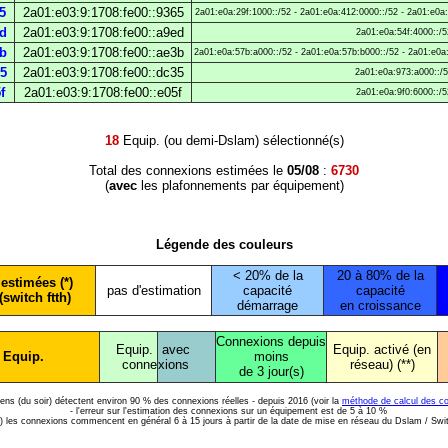
5
2a01:e03:9:1708:fe00::9365
2a01:e0a:29f:1000::/52 - 2a01:e0a:412:0000::/52 - 2a01:e0a
ed
2a01:e03:9:1708:fe00::a9ed
2a01:e0a:54f:4000::/5
3b
2a01:e03:9:1708:fe00::ae3b
2a01:e0a:57b:a000::/52 - 2a01:e0a:57b:b000::/52 - 2a01:e0a
35
2a01:e03:9:1708:fe00::dc35
2a01:e0a:973:a000::/
f
2a01:e03:9:1708:fe00::e05f
2a01:e0a:9f0:6000::/5
18
Equip. (ou demi-Dslam) sélectionné(s)
Total des connexions estimées le
05/08
:
6730
(
avec
les plafonnements par équipement)
Légende des couleurs
< 20% de la
20 à 80% de la
estimées (*)
pas d'estimation
capacité
capacité
(switch ftth)
démarrage
en croissance
Connexions depuis
Equip.
avec
Equip. activé (en
 Equip.
moins
conne
xions
réseau) (**)
de 3 jour(s)
diens (du soir) détectent environ 90 % des connexions réelles - depuis 2016 (voir la
méthode de calcul des c
- l'erreur sur l'estimation des connexions sur un équipement est de 5 à 10 %
*) les connexions commencent en général 6 à 15 jours à partir de la date de mise en réseau du Dslam / Swi