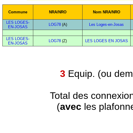
Commune
NRA/NRO
Nom NRA/NRO
LES LOGES-
LOG78
(A)
Les Loges-en-Josas
EN-JOSAS
LES LOGES-
LOG78
(Z)
LES LOGES EN JOSAS
EN-JOSAS
3
Equip. (ou demi
Total des connexio
(
avec
les plafonn