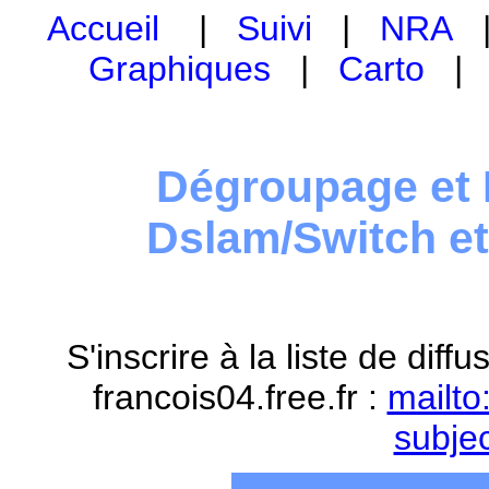
Accueil
|
Suivi
|
NRA
Graphiques
|
Carto
Dégroupage et 
Dslam/Switch e
S'inscrire à la liste de dif
francois04.free.fr :
mailto
subje