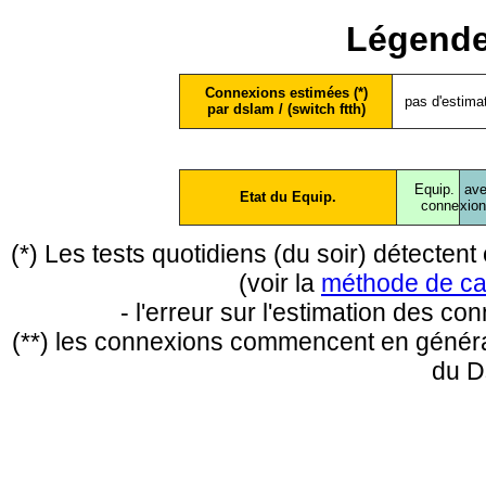
Légende
Connexions estimées (*)
pas d'estima
par dslam / (switch ftth)
Equip.
ave
Etat du Equip.
conne
xio
(*) Les tests quotidiens (du soir) détecte
(voir la
méthode de ca
- l'erreur sur l'estimation des c
(**) les connexions commencent en général
du D