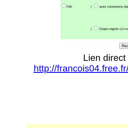
Ftth
|
avec connexions de
|
Dslam migrés v1=>v
Lien direct
http://francois04.free