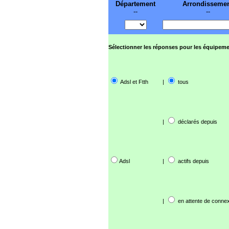
Département
Arrondisseme
--
--
Sélectionner les réponses pour les équipeme
Adsl et Ftth
|
tous
|
déclarés depuis
Adsl
|
actifs depuis
|
en attente de connex