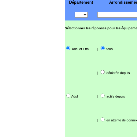
Département
Arrondisseme
--
--
Sélectionner les réponses pour les équipeme
Adsl et Ftth
|
tous
|
déclarés depuis
Adsl
|
actifs depuis
|
en attente de connex