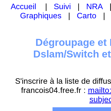
Accueil
|
Suivi
|
NRA
Graphiques
|
Carto
Dégroupage et 
Dslam/Switch e
S'inscrire à la liste de dif
francois04.free.fr :
mailto
subje