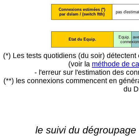
Connexions estimées (*)
pas d'estima
par dslam / (switch ftth)
Equip.
ave
Etat du Equip.
conne
xio
(*) Les tests quotidiens (du soir) détecte
(voir la
méthode de ca
- l'erreur sur l'estimation des c
(**) les connexions commencent en général
du D
le suivi du dégroupage