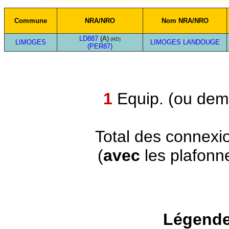
Commune
NRA/NRO
Nom NRA/NRO
LD887
(A)
(HD)
LIMOGES
LIMOGES LANDOUGE
(PER87)
1
Equip. (ou demi
Total des connexi
(
avec
les plafonn
Légende