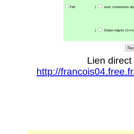
Ftth
|
avec connexions de
|
Dslam migrés v1=>v
Lien direct
http://francois04.free