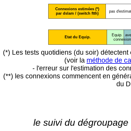
Connexions estimées (*)
pas d'estima
par dslam / (switch ftth)
Equip.
ave
Etat du Equip.
conne
xio
(*) Les tests quotidiens (du soir) détecte
(voir la
méthode de ca
- l'erreur sur l'estimation des c
(**) les connexions commencent en général
du D
le suivi du dégroupage