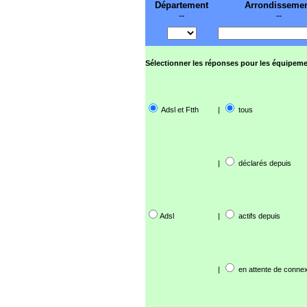
Département
Arrondisseme
--
--
Sélectionner les réponses pour les équipeme
Adsl et Ftth
|
tous
|
déclarés depuis
Adsl
|
actifs depuis
|
en attente de connex