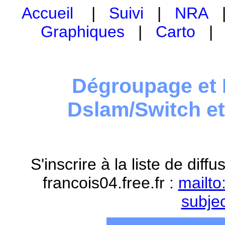
Accueil
|
Suivi
|
NRA
Graphiques
|
Carto
Dégroupage et 
Dslam/Switch e
S'inscrire à la liste de dif
francois04.free.fr :
mailto
subje