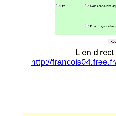
Ftth
|
avec connexions de
|
Dslam migrés v1=>v
Lien direct
http://francois04.free