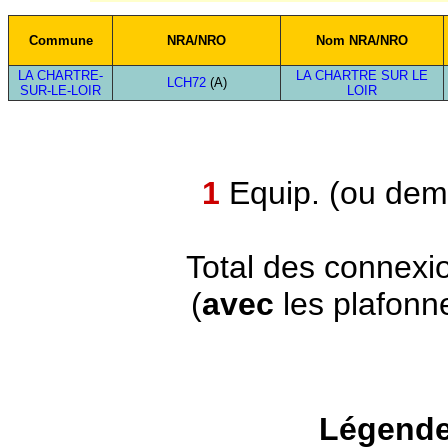
Commune
NRA/NRO
Nom NRA/NRO
LA CHARTRE-
LA CHARTRE SUR LE
LCH72
(A)
SUR-LE-LOIR
LOIR
1
Equip. (ou demi
Total des connexi
(
avec
les plafonn
Légende