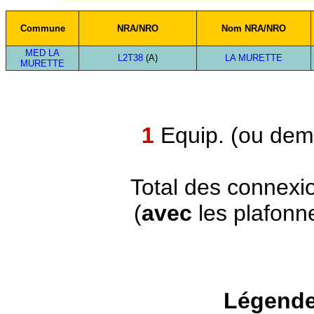
Commune
NRA/NRO
Nom NRA/NRO
MED LA
L2T38
(A)
LA MURETTE
MURETTE
1
Equip. (ou demi
Total des connexi
(
avec
les plafonn
Légende