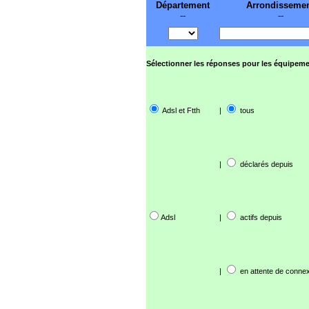
Département
Arrondisseme
--
--
Sélectionner les réponses pour les équipeme
Adsl et Ftth
|
tous
|
déclarés depuis
Adsl
|
actifs depuis
|
en attente de connex