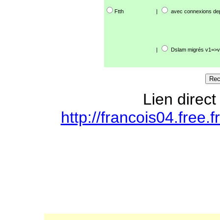
Ftth
|
avec connexions de
|
Dslam migrés v1=>v
Lien direct
http://francois04.free