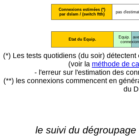
Connexions estimées (*)
pas d'estima
par dslam / (switch ftth)
Equip.
ave
Etat du Equip.
conne
xio
(*) Les tests quotidiens (du soir) détecte
(voir la
méthode de ca
- l'erreur sur l'estimation des c
(**) les connexions commencent en général
du D
le suivi du dégroupage