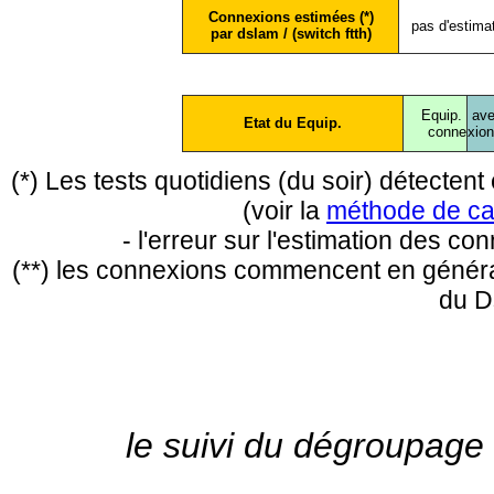
Connexions estimées (*)
pas d'estima
par dslam / (switch ftth)
Equip.
ave
Etat du Equip.
conne
xio
(*) Les tests quotidiens (du soir) détecte
(voir la
méthode de ca
- l'erreur sur l'estimation des c
(**) les connexions commencent en général
du D
le suivi du dégroupage