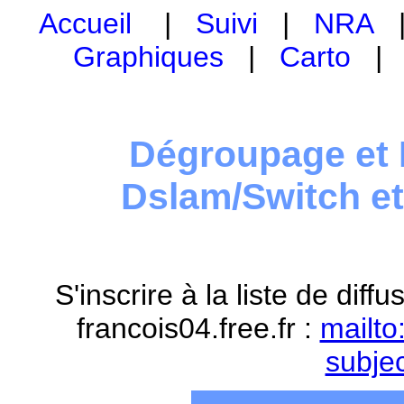
Accueil
|
Suivi
|
NRA
Graphiques
|
Carto
Dégroupage et 
Dslam/Switch e
S'inscrire à la liste de dif
francois04.free.fr :
mailto
subje