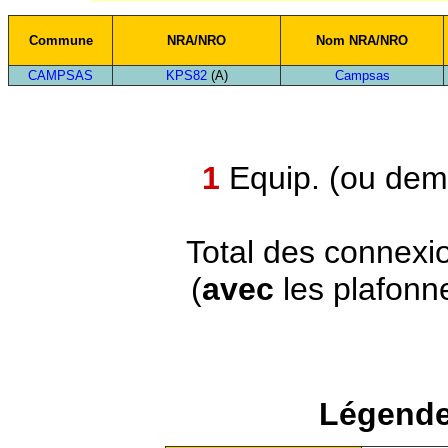
Commune
NRA/NRO
Nom NRA/NRO
CAMPSAS
KPS82
(A)
Campsas
1
Equip. (ou demi
Total des connexi
(
avec
les plafonn
Légende