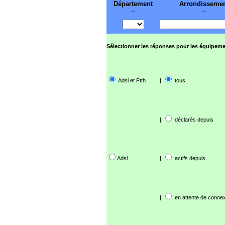
Département
Arrondisseme
--
--
Sélectionner les réponses pour les équipeme
Adsl et Ftth
|
tous
|
déclarés depuis
Adsl
|
actifs depuis
|
en attente de connex