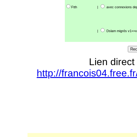
Ftth
|
avec connexions de
|
Dslam migrés v1=>v
Lien direct
http://francois04.free