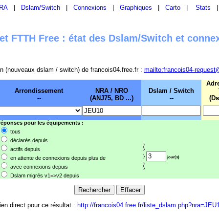
RA
|
Dslam/Switch
|
Connexions
|
Graphiques
|
Carto
|
Stats
t FTTH Free : état des Dslam/Switch et conne
sion (nouveaux dslam / switch) de francois04.free.fr :
mailto:francois04-request
Adr
Arrondissement
NRA / NRO
Dslam / Switch
--
(ANJ75, BD ...)
--
(Ds
 réponses pour les équipements :
tous
déclarés depuis
}
actifs depuis
}
}
en attente de connexions depuis plus de
jour(s)
}
avec connexions depuis
}
Dslam migrés v1=>v2 depuis
ien direct pour ce résultat :
http://francois04.free.fr/liste_dslam.php?nra=JEU