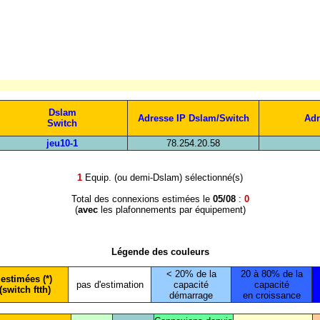
Dslam
Adresse IP Dslam/Switch
Adr
Switch
jeu10-1
78.254.20.58
1
Equip. (ou demi-Dslam) sélectionné(s)
Total des connexions estimées le
05/08
:
0
(
avec
les plafonnements par équipement)
Légende des couleurs
< 20% de la
20 à 80% de la
estimées (*)
pas d'estimation
capacité
capacité
(switch ftth)
démarrage
en croissance