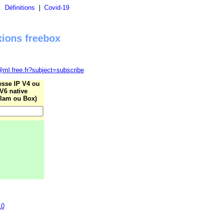
|
Définitions
|
Covid-19
xions freebox
@ml.free.fr?subject=subscribe
esse IP V4 ou
V6 native
lam ou Box)
10