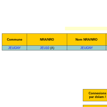
Commune
NRA/NRO
Nom NRA/NRO
JEUGNY
JEU10
(A)
JEUGNY
Connexions 
par dslam / 