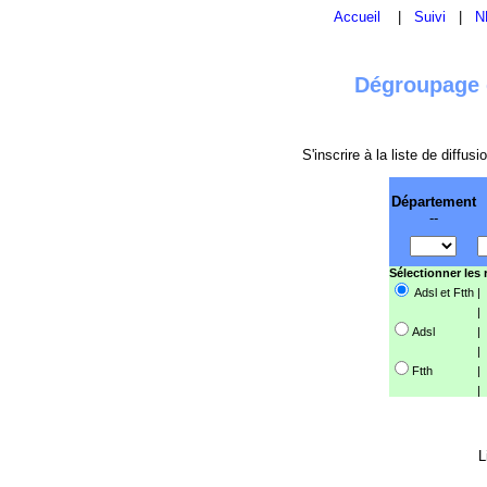
Accueil
|
Suivi
|
N
Dégroupage e
S'inscrire à la liste de diffu
Département
--
Sélectionner les
Adsl et Ftth
|
|
Adsl
|
|
Ftth
|
|
L