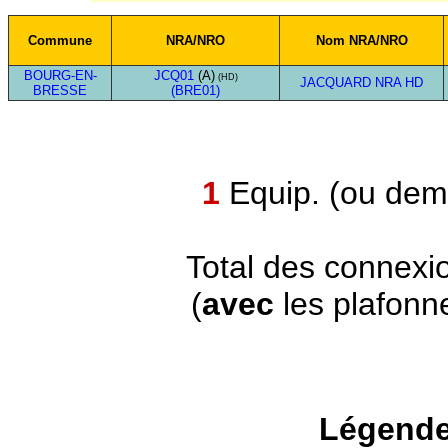
Commune
NRA/NRO
Nom NRA/NRO
BOURG-EN-
JCQ01
(A)
(HD)
JACQUARD NRA HD
BRESSE
(BRE01)
1
Equip. (ou demi
Total des connexi
(
avec
les plafonn
Légende