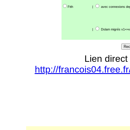
Ftth
|
avec connexions de
|
Dslam migrés v1=>v
Lien direct
http://francois04.free