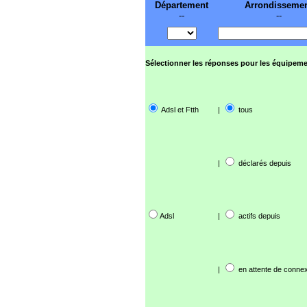
Département
Arrondisseme
--
--
Sélectionner les réponses pour les équipeme
Adsl et Ftth
|
tous
|
déclarés depuis
Adsl
|
actifs depuis
|
en attente de connex