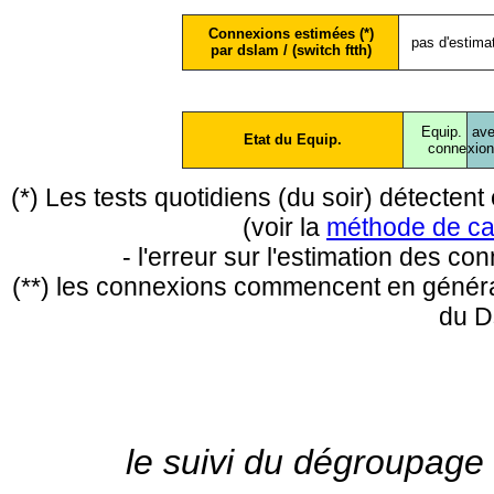
Connexions estimées (*)
pas d'estima
par dslam / (switch ftth)
Equip.
ave
Etat du Equip.
conne
xio
(*) Les tests quotidiens (du soir) détecte
(voir la
méthode de ca
- l'erreur sur l'estimation des c
(**) les connexions commencent en général
du D
le suivi du dégroupage