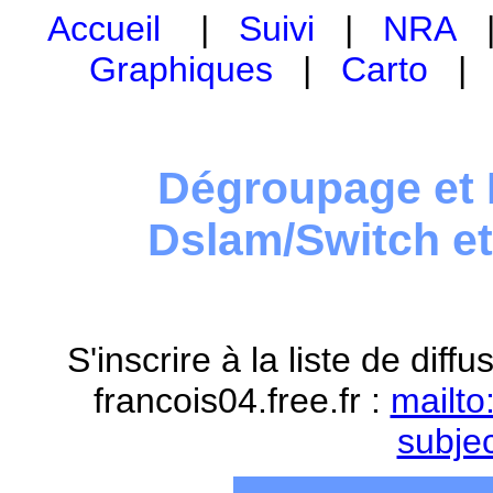
Accueil
|
Suivi
|
NRA
Graphiques
|
Carto
Dégroupage et 
Dslam/Switch e
S'inscrire à la liste de dif
francois04.free.fr :
mailto
subje