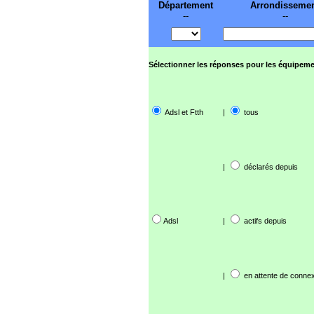
Département
Arrondisseme
--
--
Sélectionner les réponses pour les équipeme
Adsl et Ftth
|
tous
|
déclarés depuis
Adsl
|
actifs depuis
|
en attente de connex