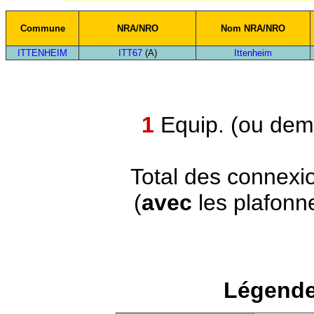
Commune
NRA/NRO
Nom NRA/NRO
ITTENHEIM
ITT67
(A)
Ittenheim
1
Equip. (ou demi
Total des connexi
(
avec
les plafonn
Légende