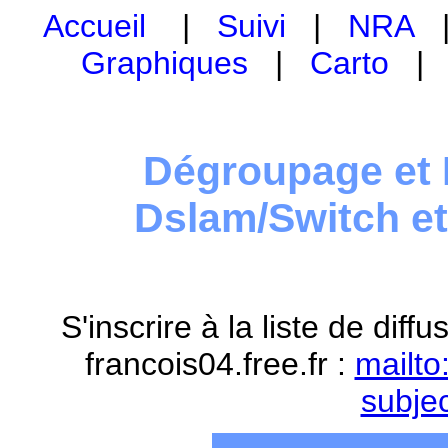
Accueil
|
Suivi
|
NRA
Graphiques
|
Carto
Dégroupage et 
Dslam/Switch e
S'inscrire à la liste de dif
francois04.free.fr :
mailto
subje