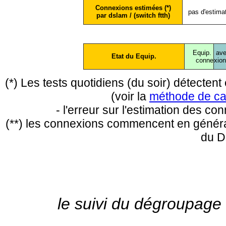
Connexions estimées (*)
pas d'estima
par dslam / (switch ftth)
Equip.
ave
Etat du Equip.
conne
xio
(*) Les tests quotidiens (du soir) détecte
(voir la
méthode de ca
- l'erreur sur l'estimation des c
(**) les connexions commencent en général
du D
le suivi du dégroupage