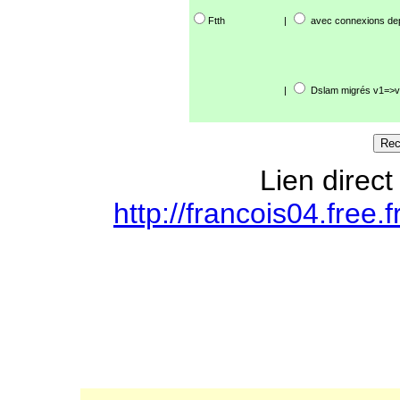
Ftth
|
avec connexions de
|
Dslam migrés v1=>v
Lien direct
http://francois04.free