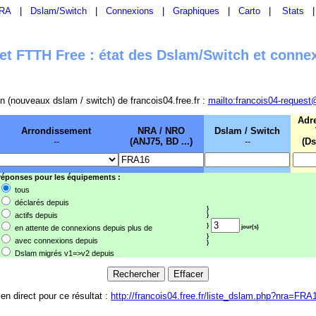
RA
|
Dslam/Switch
|
Connexions
|
Graphiques
|
Carto
|
Stats
t FTTH Free : état des Dslam/Switch et conne
sion (nouveaux dslam / switch) de francois04.free.fr :
mailto:francois04-request
Adr
Arrondissement
NRA / NRO
Dslam / Switch
--
(ANJ75, BD ...)
--
(Ds
 réponses pour les équipements :
tous
déclarés depuis
}
actifs depuis
}
}
en attente de connexions depuis plus de
jour(s)
}
avec connexions depuis
}
Dslam migrés v1=>v2 depuis
ien direct pour ce résultat :
http://francois04.free.fr/liste_dslam.php?nra=FRA