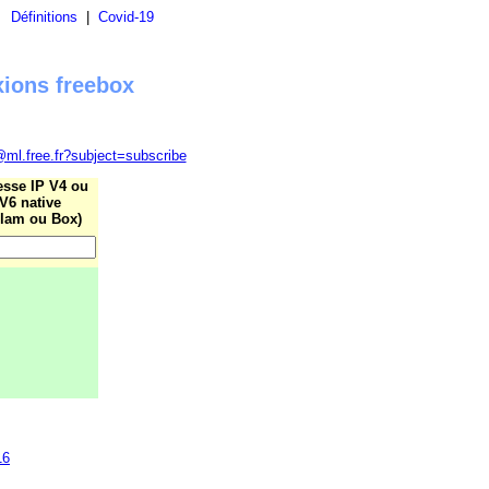
|
Définitions
|
Covid-19
xions freebox
@ml.free.fr?subject=subscribe
esse IP V4 ou
V6 native
lam ou Box)
16