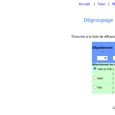
Accueil
|
Suivi
|
N
Dégroupage e
S'inscrire à la liste de diffu
Département
--
Sélectionner les
Adsl et Ftth
|
|
Adsl
|
|
Ftth
|
|
L