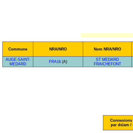
Commune
NRA/NRO
Nom NRA/NRO
AUGE-SAINT-
ST MEDARD
FRA16
(A)
MEDARD
FRAICHEFONT
Connexions 
par dslam / 