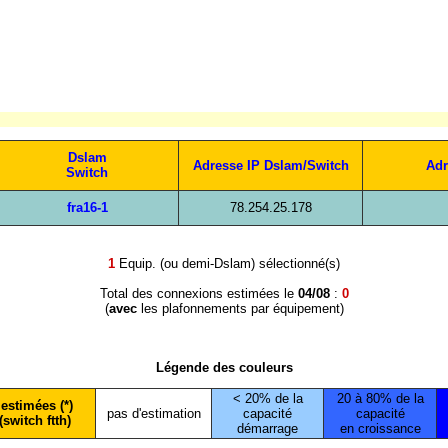
Dslam
Adresse IP Dslam/Switch
Adr
Switch
fra16-1
78.254.25.178
1
Equip. (ou demi-Dslam) sélectionné(s)
Total des connexions estimées le
04/08
:
0
(
avec
les plafonnements par équipement)
Légende des couleurs
< 20% de la
20 à 80% de la
estimées (*)
pas d'estimation
capacité
capacité
(switch ftth)
démarrage
en croissance