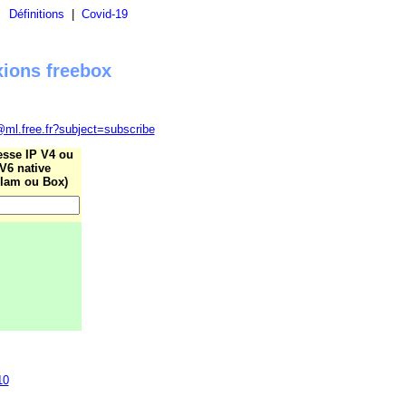
|
Définitions
|
Covid-19
xions freebox
@ml.free.fr?subject=subscribe
esse IP V4 ou
V6 native
lam ou Box)
10