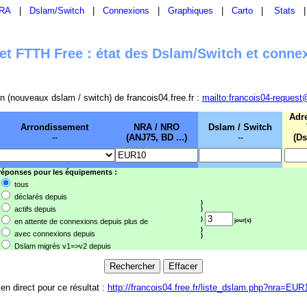
RA
|
Dslam/Switch
|
Connexions
|
Graphiques
|
Carto
|
Stats
t FTTH Free : état des Dslam/Switch et conne
sion (nouveaux dslam / switch) de francois04.free.fr :
mailto:francois04-request
Adr
Arrondissement
NRA / NRO
Dslam / Switch
--
(ANJ75, BD ...)
--
(Ds
 réponses pour les équipements :
tous
déclarés depuis
}
actifs depuis
}
}
en attente de connexions depuis plus de
jour(s)
}
avec connexions depuis
}
Dslam migrés v1=>v2 depuis
ien direct pour ce résultat :
http://francois04.free.fr/liste_dslam.php?nra=EUR