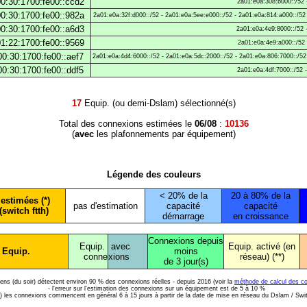
0:30:1700:fe00::ccd2
2a01:e0a:308:b000::/52 
0:30:1700:fe00::982a
2a01:e0a:32f:d000::/52 - 2a01:e0a:5ee:e000::/52 - 2a01:e0a:814:a000::/52 
0:30:1700:fe00::a6d3
2a01:e0a:4e9:8000::/52 
1:22:1700:fe00::9569
2a01:e0a:4e9:a000::/52 
0:30:1700:fe00::aef7
2a01:e0a:4d4:6000::/52 - 2a01:e0a:5dc:2000::/52 - 2a01:e0a:806:7000::/52 
0:30:1700:fe00::ddf5
2a01:e0a:4df:7000::/52 
17
Equip. (ou demi-Dslam) sélectionné(s)
Total des connexions estimées le
06/08
:
10136
(
avec
les plafonnements par équipement)
Légende des couleurs
< 20% de la
20 à 80% de la
estimées (*)
pas d'estimation
capacité
capacité
(switch ftth)
démarrage
en croissance
Connexions depuis
Equip.
avec
Equip. activé (en
 Equip.
moins
conne
xions
réseau) (**)
de 3 jour(s)
diens (du soir) détectent environ 90 % des connexions réelles - depuis 2016 (voir la
méthode de calcul des c
- l'erreur sur l'estimation des connexions sur un équipement est de 5 à 10 %
*) les connexions commencent en général 6 à 15 jours à partir de la date de mise en réseau du Dslam / Swi