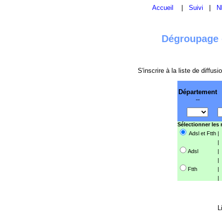
Accueil
|
Suivi
|
N
Dégroupage e
S'inscrire à la liste de diffu
Département
--
Sélectionner les
Adsl et Ftth
|
|
Adsl
|
|
Ftth
|
|
L