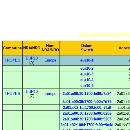
Nom
Dslam
Commune
NRA/NRO
Adres
NRA/NRO
Switch
EUR10
TROYES
Europe
eur10-1
(A)
eur10-2
eur10-3
eur10-4
eur10-5
EUR10
TROYES
Europe
2a01:e00:30:1700:fe00::7a94
2a01:e0
(Z)
2a01:e00:30:1700:fe00::7d79
2a01:e0
2a01:e02:1c:1700:fe00::7fa8
2a01:e0
2a01:e00:30:1700:fe00::828e
2a01:e0
2a01:e00:30:1700:fe00::9203
2a01:e0
2a01:e02:1004:1700:fe00::9a4d
2a01:e02