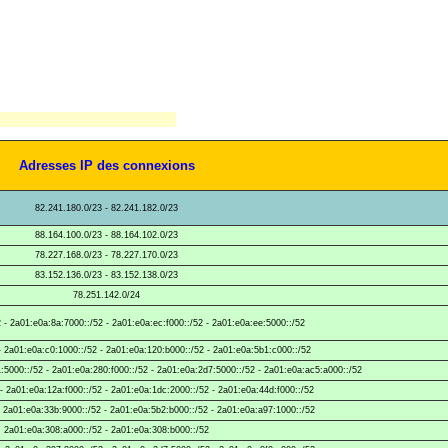
Adresses IP des connexions
82.241.180.0/23 - 82.241.182.0/23
88.164.100.0/23 - 88.164.102.0/23
78.227.168.0/23 - 78.227.170.0/23
83.152.136.0/23 - 83.152.138.0/23
78.251.142.0/24
 - 2a01:e0a:8a:7000::/52 - 2a01:e0a:ec:f000::/52 - 2a01:e0a:ee:5000::/52
- 2a01:e0a:c0:1000::/52 - 2a01:e0a:120:b000::/52 - 2a01:e0a:5b1:c000::/52
1:5000::/52 - 2a01:e0a:280:f000::/52 - 2a01:e0a:2d7:5000::/52 - 2a01:e0a:ac5:a000::/52
- 2a01:e0a:12a:f000::/52 - 2a01:e0a:1dc:2000::/52 - 2a01:e0a:44d:f000::/52
- 2a01:e0a:33b:9000::/52 - 2a01:e0a:5b2:b000::/52 - 2a01:e0a:a97:1000::/52
2a01:e0a:308:a000::/52 - 2a01:e0a:308:b000::/52