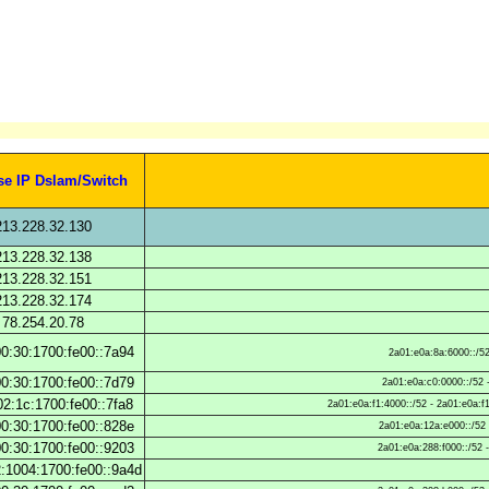
se IP Dslam/Switch
213.228.32.130
213.228.32.138
213.228.32.151
213.228.32.174
78.254.20.78
0:30:1700:fe00::7a94
2a01:e0a:8a:6000::/52
0:30:1700:fe00::7d79
2a01:e0a:c0:0000::/52 
2:1c:1700:fe00::7fa8
2a01:e0a:f1:4000::/52 - 2a01:e0a:f
0:30:1700:fe00::828e
2a01:e0a:12a:e000::/52 
0:30:1700:fe00::9203
2a01:e0a:288:f000::/52 
:1004:1700:fe00::9a4d