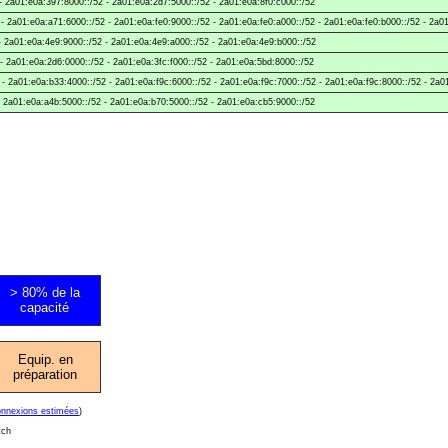
- 2a01:e0a:397:8000::/52 - 2a01:e0a:2d7:5000::/52 - 2a01:e0a:8f0:c000::/52
- 2a01:e0a:a71:6000::/52 - 2a01:e0a:fe0:9000::/52 - 2a01:e0a:fe0:a000::/52 - 2a01:e0a:fe0:b000::/52 - 2a0
- 2a01:e0a:4e9:9000::/52 - 2a01:e0a:4e9:a000::/52 - 2a01:e0a:4e9:b000::/52
- 2a01:e0a:2d6:0000::/52 - 2a01:e0a:3fc:f000::/52 - 2a01:e0a:5bd:8000::/52
- 2a01:e0a:b33:4000::/52 - 2a01:e0a:f9c:6000::/52 - 2a01:e0a:f9c:7000::/52 - 2a01:e0a:f9c:8000::/52 - 2a0
- 2a01:e0a:a4b:5000::/52 - 2a01:e0a:b70:5000::/52 - 2a01:e0a:cb5:9000::/52
> 80% de la
capacité
Equip. en
préparation
onnexions estimées
)
tch