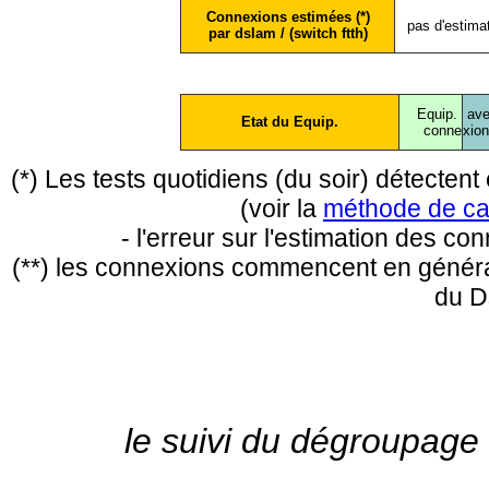
Connexions estimées (*)
pas d'estima
par dslam / (switch ftth)
Equip.
ave
Etat du Equip.
conne
xio
(*) Les tests quotidiens (du soir) détecte
(voir la
méthode de ca
- l'erreur sur l'estimation des c
(**) les connexions commencent en général
du D
le suivi du dégroupage