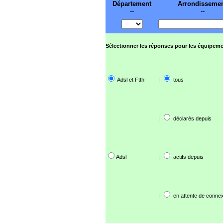
Département
Arrondisseme
--
--
Sélectionner les réponses pour les équipeme
Adsl et Ftth
|
tous
|
déclarés depuis
Adsl
|
actifs depuis
|
en attente de connex