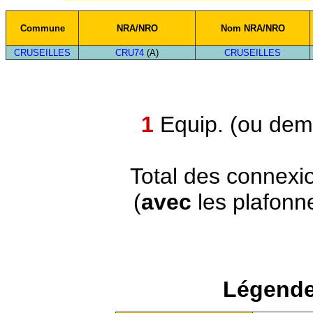
Commune
NRA/NRO
Nom NRA/NRO
CRUSEILLES
CRU74
(A)
CRUSEILLES
1
Equip. (ou demi
Total des connexi
(
avec
les plafonn
Légende