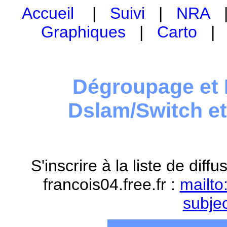
Accueil
|
Suivi
|
NRA
Graphiques
|
Carto
Dégroupage et 
Dslam/Switch e
S'inscrire à la liste de dif
francois04.free.fr :
mailto
subje