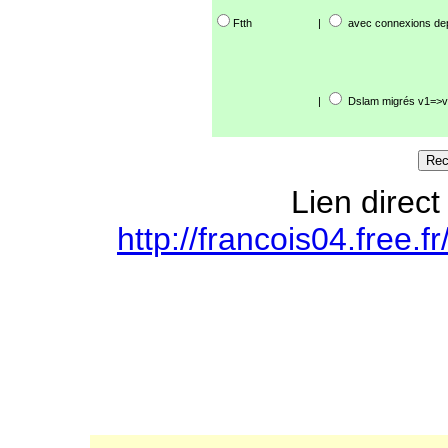
Ftth
|
avec connexions de
|
Dslam migrés v1=>v
Lien direct
http://francois04.free