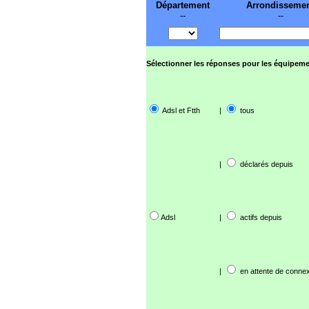
Département
Arrondisseme
--
--
Sélectionner les réponses pour les équipeme
Adsl et Ftth
|
tous
|
déclarés depuis
Adsl
|
actifs depuis
|
en attente de connex