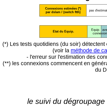
Connexions estimées (*)
pas d'estima
par dslam / (switch ftth)
Equip.
ave
Etat du Equip.
conne
xio
(*) Les tests quotidiens (du soir) détecte
(voir la
méthode de ca
- l'erreur sur l'estimation des c
(**) les connexions commencent en général
du D
le suivi du dégroupage