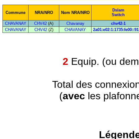
Dslam
Commune
NRA/NRO
Nom NRA/NRO
Switch
CHAVANAY
CHV42
(A)
Chavanay
chv42-1
CHAVANAY
CHV42
(Z)
CHAVANAY
2a01:e02:1:1735:fe00::9
2
Equip. (ou demi
Total des connexio
(
avec
les plafonn
Légende