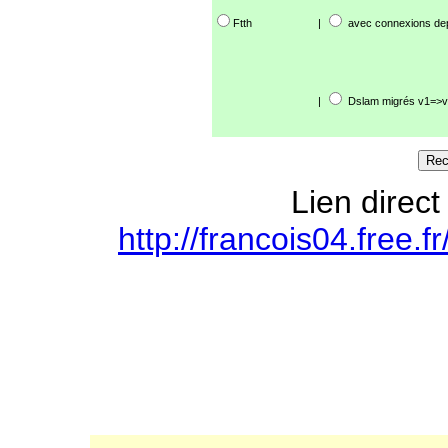
Ftth
|
avec connexions de
|
Dslam migrés v1=>v
Lien direct
http://francois04.free