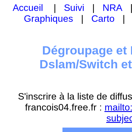
Accueil
|
Suivi
|
NRA
Graphiques
|
Carto
Dégroupage et 
Dslam/Switch e
S'inscrire à la liste de dif
francois04.free.fr :
mailto
subje