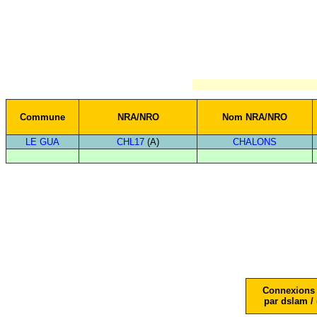
Commune
NRA/NRO
Nom NRA/NRO
LE GUA
CHL17
(A)
CHALONS
Connexions 
par dslam / 