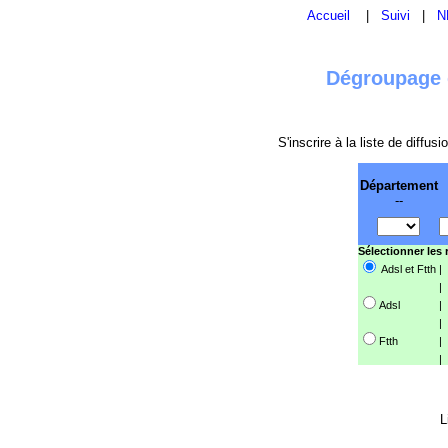
Accueil
|
Suivi
|
N
Dégroupage e
S'inscrire à la liste de diffu
Département
--
Sélectionner les
Adsl et Ftth
|
|
Adsl
|
|
Ftth
|
|
L