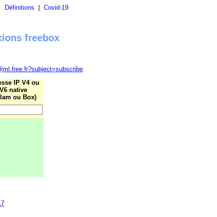
|
Définitions
|
Covid-19
xions freebox
@ml.free.fr?subject=subscribe
esse IP V4 ou
V6 native
lam ou Box)
17