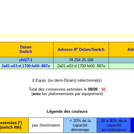
Dslam
Adresse IP Dslam/Switch
Adr
Switch
chl17-1
78.254.25.168
2a01:e03:d:1700:fe00::887e
2a01:e03:d:1700:fe00::887e
2
Equip. (ou demi-Dslam) sélectionné(s)
Total des connexions estimées le
08/08
:
10
(
avec
les plafonnements par équipement)
Légende des couleurs
< 20% de la
20 à 80% de la
estimées (*)
pas d'estimation
capacité
capacité
(switch ftth)
démarrage
en croissance