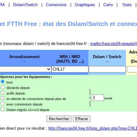
RA
|
Dslam/Switch
|
Connexions
|
Graphiques
|
Carto
|
Stats
t FTTH Free : état des Dslam/Switch et conne
sion (nouveaux dslam / switch) de francois04.free.fr :
mailto:francois04-request
Adr
Arrondissement
NRA / NRO
Dslam / Switch
--
(ANJ75, BD ...)
--
(Ds
 réponses pour les équipements :
tous
déclarés depuis
}
actifs depuis
}
}
en attente de connexions depuis plus de
jour(s)
}
avec connexions depuis
}
Dslam migrés v1=>v2 depuis
ien direct pour ce résultat :
http://francois04.free.fr/liste_dslam.php?nra=CHL