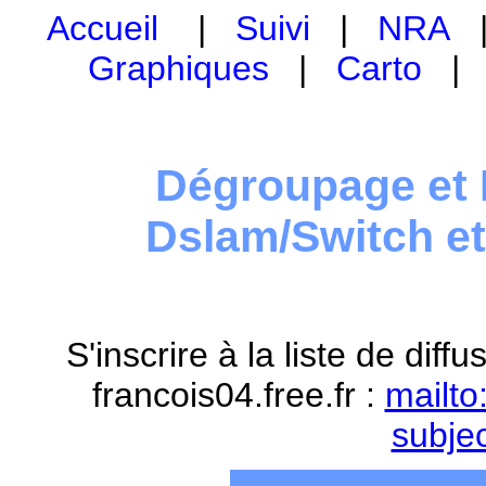
Accueil
|
Suivi
|
NRA
Graphiques
|
Carto
Dégroupage et 
Dslam/Switch e
S'inscrire à la liste de dif
francois04.free.fr :
mailto
subje