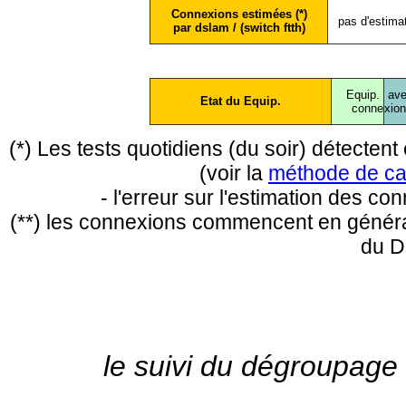
Connexions estimées (*)
pas d'estima
par dslam / (switch ftth)
Equip.
ave
Etat du Equip.
conne
xio
(*) Les tests quotidiens (du soir) détecte
(voir la
méthode de ca
- l'erreur sur l'estimation des c
(**) les connexions commencent en général
du D
le suivi du dégroupage