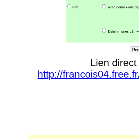
Ftth
|
avec connexions de
|
Dslam migrés v1=>v
Lien direct
http://francois04.free