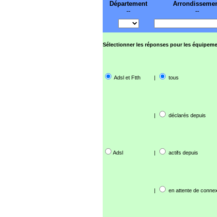
Département
Arrondisseme
--
--
Sélectionner les réponses pour les équipeme
Adsl et Ftth
|
tous
|
déclarés depuis
Adsl
|
actifs depuis
|
en attente de connex