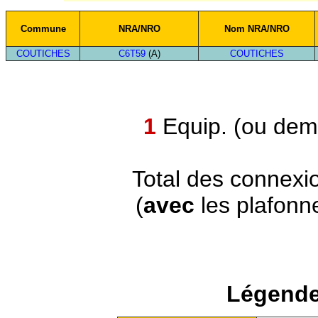
Commune
NRA/NRO
Nom NRA/NRO
COUTICHES
C6T59
(A)
COUTICHES
1
Equip. (ou demi
Total des connexi
(
avec
les plafonn
Légende