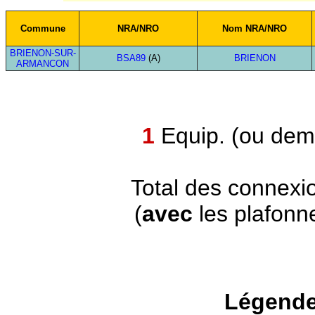
Commune
NRA/NRO
Nom NRA/NRO
BRIENON-SUR-
BSA89
(A)
BRIENON
ARMANCON
1
Equip. (ou demi
Total des connexi
(
avec
les plafonn
Légende