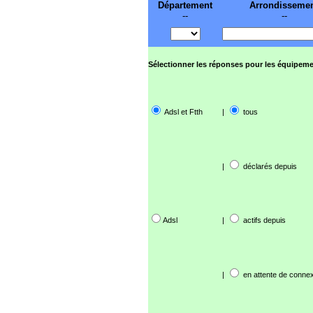
Département
Arrondisseme
--
--
Sélectionner les réponses pour les équipeme
Adsl et Ftth
|
tous
|
déclarés depuis
Adsl
|
actifs depuis
|
en attente de connex