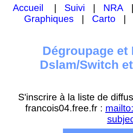
Accueil
|
Suivi
|
NRA
Graphiques
|
Carto
Dégroupage et 
Dslam/Switch e
S'inscrire à la liste de dif
francois04.free.fr :
mailto
subje