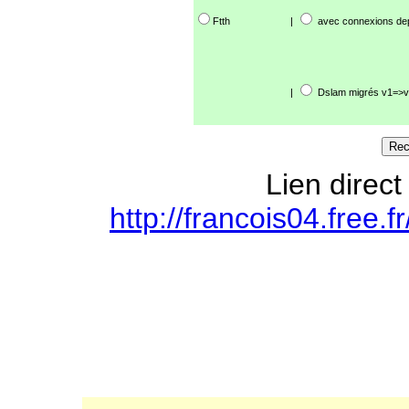
Ftth
|
avec connexions de
|
Dslam migrés v1=>v
Lien direct
http://francois04.free