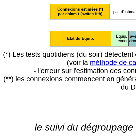
Connexions estimées (*)
pas d'estima
par dslam / (switch ftth)
Equip.
ave
Etat du Equip.
conne
xio
(*) Les tests quotidiens (du soir) détecte
(voir la
méthode de ca
- l'erreur sur l'estimation des c
(**) les connexions commencent en général
du D
le suivi du dégroupage