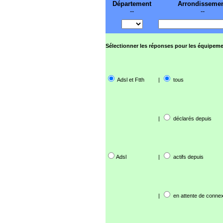
Département
Arrondisseme
--
--
Sélectionner les réponses pour les équipeme
Adsl et Ftth
|
tous
|
déclarés depuis
Adsl
|
actifs depuis
|
en attente de connex