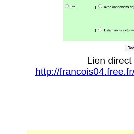
Ftth
|
avec connexions de
|
Dslam migrés v1=>v
Lien direct
http://francois04.free