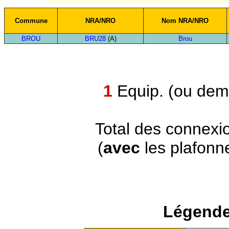
Commune
NRA/NRO
Nom NRA/NRO
BROU
BRU28
(A)
Brou
1
Equip. (ou demi
Total des connexi
(
avec
les plafonn
Légende