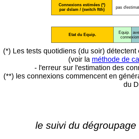
Connexions estimées (*)
pas d'estima
par dslam / (switch ftth)
Equip.
ave
Etat du Equip.
conne
xio
(*) Les tests quotidiens (du soir) détecte
(voir la
méthode de ca
- l'erreur sur l'estimation des c
(**) les connexions commencent en général
du D
le suivi du dégroupage