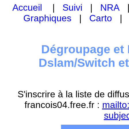
Accueil
|
Suivi
|
NRA
Graphiques
|
Carto
Dégroupage et 
Dslam/Switch e
S'inscrire à la liste de dif
francois04.free.fr :
mailto
subje