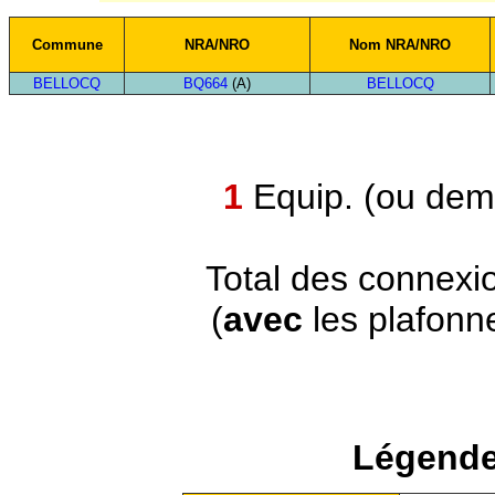
Commune
NRA/NRO
Nom NRA/NRO
BELLOCQ
BQ664
(A)
BELLOCQ
1
Equip. (ou demi
Total des connexi
(
avec
les plafonn
Légende