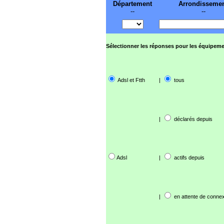
Département
Arrondisseme
--
--
Sélectionner les réponses pour les équipeme
Adsl et Ftth
|
tous
|
déclarés depuis
Adsl
|
actifs depuis
|
en attente de connex