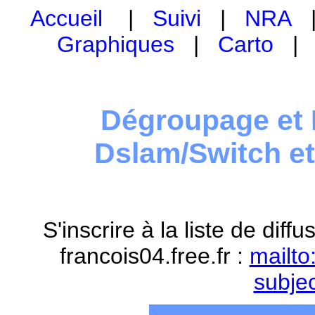
Accueil
|
Suivi
|
NRA
Graphiques
|
Carto
Dégroupage et 
Dslam/Switch e
S'inscrire à la liste de dif
francois04.free.fr :
mailto
subje