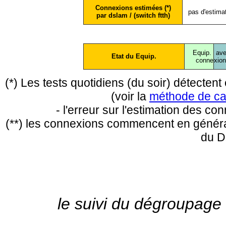
Connexions estimées (*)
pas d'estima
par dslam / (switch ftth)
Equip.
ave
Etat du Equip.
conne
xio
(*) Les tests quotidiens (du soir) détecte
(voir la
méthode de ca
- l'erreur sur l'estimation des c
(**) les connexions commencent en général
du D
le suivi du dégroupage