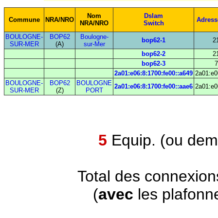
Nom
Dslam
Commune
NRA/NRO
Adress
NRA/NRO
Switch
BOULOGNE-
BOP62
Boulogne-
bop62-1
2
SUR-MER
(A)
sur-Mer
bop62-2
2
bop62-3
7
2a01:e06:8:1700:fe00::a649
2a01:e0
BOULOGNE-
BOP62
BOULOGNE
2a01:e06:8:1700:fe00::aae6
2a01:e0
SUR-MER
(Z)
PORT
5
Equip. (ou demi
Total des connexion
(
avec
les plafonn