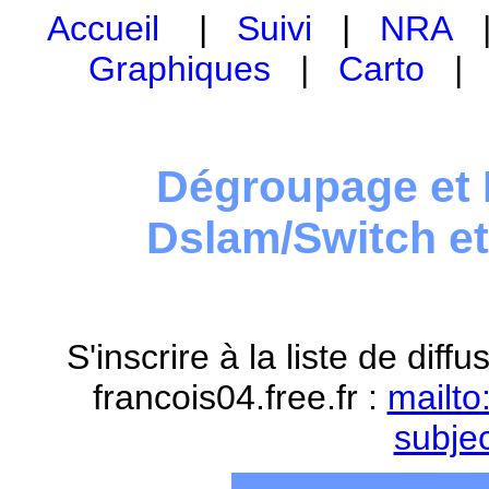
Accueil
|
Suivi
|
NRA
Graphiques
|
Carto
Dégroupage et 
Dslam/Switch e
S'inscrire à la liste de dif
francois04.free.fr :
mailto
subje