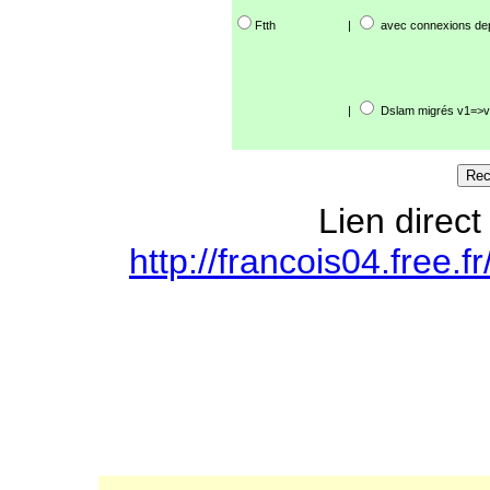
Ftth
|
avec connexions de
|
Dslam migrés v1=>v
Lien direct
http://francois04.free