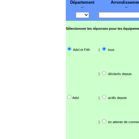
Département
Arrondisseme
--
--
Sélectionner les réponses pour les équipeme
Adsl et Ftth
|
tous
|
déclarés depuis
Adsl
|
actifs depuis
|
en attente de connex