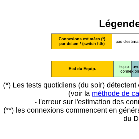
Légende
Connexions estimées (*)
pas d'estima
par dslam / (switch ftth)
Equip.
ave
Etat du Equip.
conne
xio
(*) Les tests quotidiens (du soir) détecte
(voir la
méthode de ca
- l'erreur sur l'estimation des c
(**) les connexions commencent en général
du D