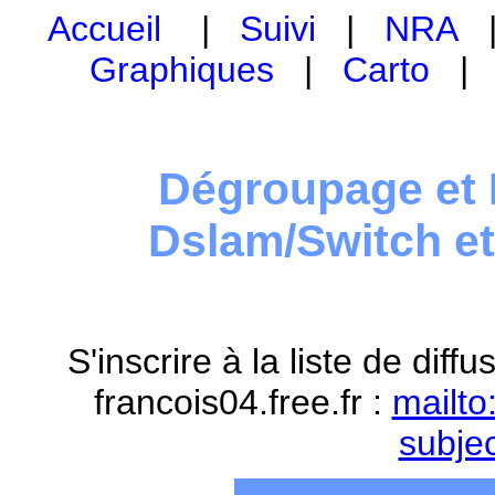
Accueil
|
Suivi
|
NRA
Graphiques
|
Carto
Dégroupage et 
Dslam/Switch e
S'inscrire à la liste de dif
francois04.free.fr :
mailto
subje