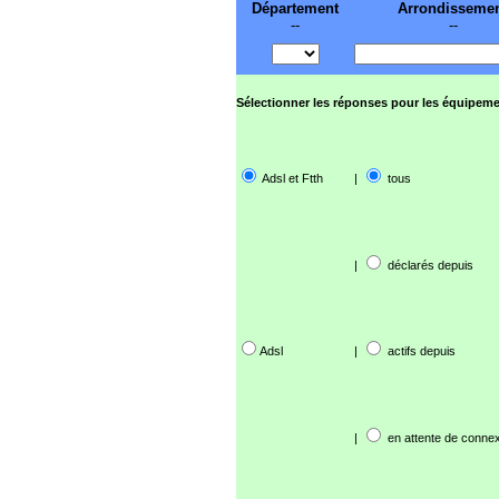
Département
Arrondisseme
--
--
Sélectionner les réponses pour les équipeme
Adsl et Ftth
|
tous
|
déclarés depuis
Adsl
|
actifs depuis
|
en attente de connex