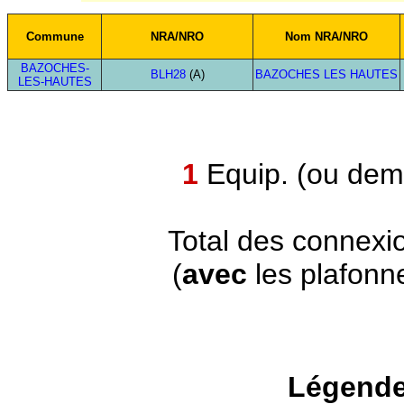
Commune
NRA/NRO
Nom NRA/NRO
BAZOCHES-
BLH28
(A)
BAZOCHES LES HAUTES
LES-HAUTES
1
Equip. (ou demi
Total des connexi
(
avec
les plafonn
Légende