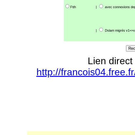
Ftth
|
avec connexions de
|
Dslam migrés v1=>v
Lien direct
http://francois04.free