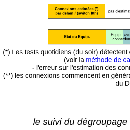
Connexions estimées (*)
pas d'estima
par dslam / (switch ftth)
Equip.
ave
Etat du Equip.
conne
xio
(*) Les tests quotidiens (du soir) détecte
(voir la
méthode de ca
- l'erreur sur l'estimation des c
(**) les connexions commencent en général
du D
le suivi du dégroupage