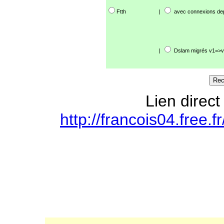
Ftth
|
avec connexions de
|
Dslam migrés v1=>v
Lien direct
http://francois04.free