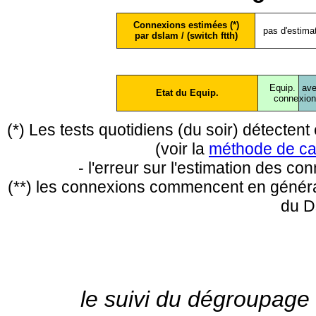
Connexions estimées (*)
pas d'estima
par dslam / (switch ftth)
Equip.
ave
Etat du Equip.
conne
xio
(*) Les tests quotidiens (du soir) détecte
(voir la
méthode de ca
- l'erreur sur l'estimation des c
(**) les connexions commencent en général
du D
le suivi du dégroupage