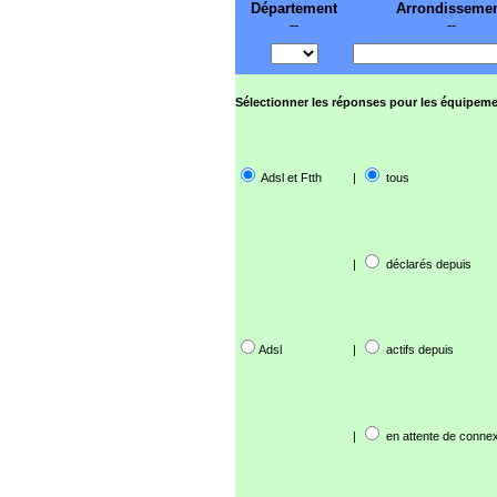
Département
Arrondisseme
--
--
Sélectionner les réponses pour les équipeme
Adsl et Ftth
|
tous
|
déclarés depuis
Adsl
|
actifs depuis
|
en attente de connex