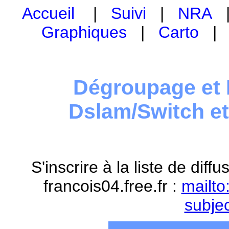
Accueil
|
Suivi
|
NRA
Graphiques
|
Carto
Dégroupage et 
Dslam/Switch e
S'inscrire à la liste de dif
francois04.free.fr :
mailto
subje