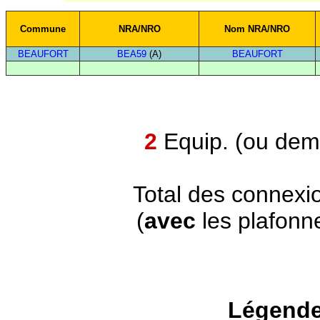
Commune
NRA/NRO
Nom NRA/NRO
BEAUFORT
BEA59
(A)
BEAUFORT
2
Equip. (ou demi
Total des connexi
(
avec
les plafonn
Légende