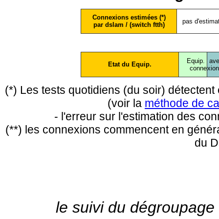
Connexions estimées (*)
pas d'estima
par dslam / (switch ftth)
Equip.
ave
Etat du Equip.
conne
xio
(*) Les tests quotidiens (du soir) détecte
(voir la
méthode de ca
- l'erreur sur l'estimation des c
(**) les connexions commencent en général
du D
le suivi du dégroupage