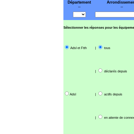
Département
Arrondisseme
--
--
Sélectionner les réponses pour les équipeme
Adsl et Ftth
|
tous
|
déclarés depuis
Adsl
|
actifs depuis
|
en attente de connex