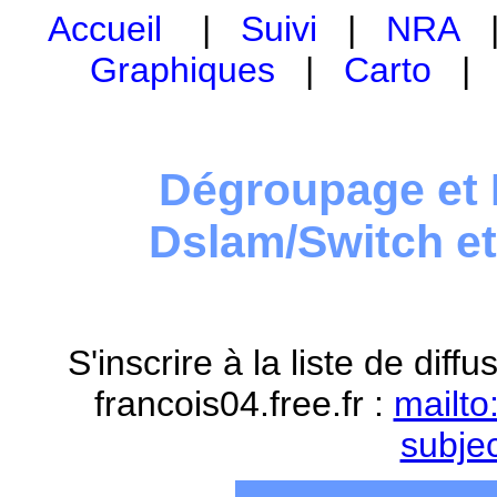
Accueil
|
Suivi
|
NRA
Graphiques
|
Carto
Dégroupage et 
Dslam/Switch e
S'inscrire à la liste de dif
francois04.free.fr :
mailto
subje