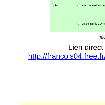
Ftth
|
avec connexions de
|
Dslam migrés v1=>v
Lien direct
http://francois04.free