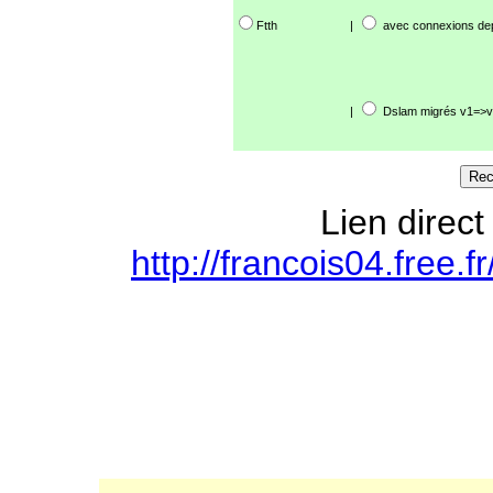
Ftth
|
avec connexions de
|
Dslam migrés v1=>v
Lien direct
http://francois04.free