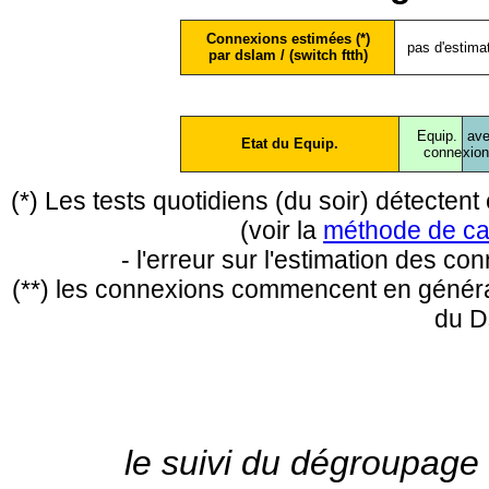
Connexions estimées (*)
pas d'estima
par dslam / (switch ftth)
Equip.
ave
Etat du Equip.
conne
xio
(*) Les tests quotidiens (du soir) détecte
(voir la
méthode de ca
- l'erreur sur l'estimation des c
(**) les connexions commencent en général
du D
le suivi du dégroupage