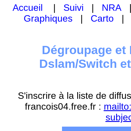
Accueil
|
Suivi
|
NRA
Graphiques
|
Carto
Dégroupage et 
Dslam/Switch e
S'inscrire à la liste de dif
francois04.free.fr :
mailto
subje