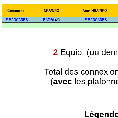
Commune
NRA/NRO
Nom NRA/NRO
LE BARCARES
BAR66
(A)
LE BARCARES
2
Equip. (ou demi
Total des connexio
(
avec
les plafonn
Légende