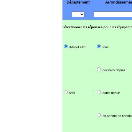
Département
Arrondisseme
--
--
Sélectionner les réponses pour les équipeme
Adsl et Ftth
|
tous
|
déclarés depuis
Adsl
|
actifs depuis
|
en attente de connex