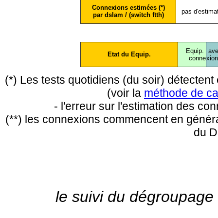
Connexions estimées (*)
pas d'estima
par dslam / (switch ftth)
Equip.
ave
Etat du Equip.
conne
xio
(*) Les tests quotidiens (du soir) détecte
(voir la
méthode de ca
- l'erreur sur l'estimation des c
(**) les connexions commencent en général
du D
le suivi du dégroupage