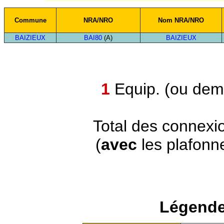
Commune
NRA/NRO
Nom NRA/NRO
BAIZIEUX
BAI80
(A)
BAIZIEUX
1
Equip. (ou demi
Total des connexi
(
avec
les plafonn
Légende