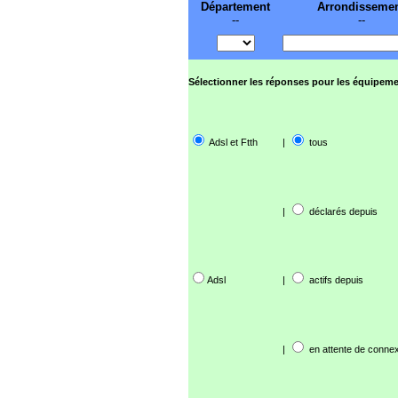
Département
Arrondisseme
--
--
Sélectionner les réponses pour les équipeme
Adsl et Ftth
|
tous
|
déclarés depuis
Adsl
|
actifs depuis
|
en attente de connex