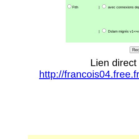
Ftth
|
avec connexions de
|
Dslam migrés v1=>v
Lien direct
http://francois04.free