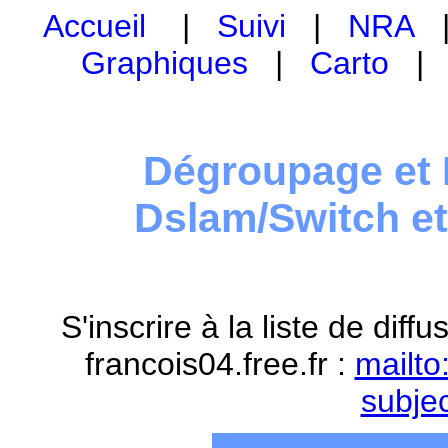
Accueil
|
Suivi
|
NRA
Graphiques
|
Carto
Dégroupage et 
Dslam/Switch e
S'inscrire à la liste de dif
francois04.free.fr :
mailto
subje