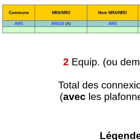
Commune
NRA/NRO
Nom NRA/NRO
ARS
ARS16
(A)
ARS
2
Equip. (ou demi
Total des connexi
(
avec
les plafonn
Légende