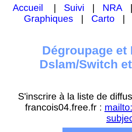
Accueil
|
Suivi
|
NRA
Graphiques
|
Carto
Dégroupage et 
Dslam/Switch e
S'inscrire à la liste de dif
francois04.free.fr :
mailto
subje