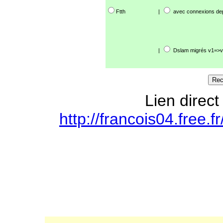
Ftth
|
avec connexions de
|
Dslam migrés v1=>v
Lien direct
http://francois04.free