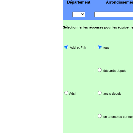
Département
Arrondisseme
--
--
Sélectionner les réponses pour les équipeme
Adsl et Ftth
|
tous
|
déclarés depuis
Adsl
|
actifs depuis
|
en attente de connex