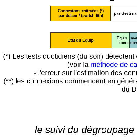
Connexions estimées (*)
pas d'estima
par dslam / (switch ftth)
Equip.
ave
Etat du Equip.
conne
xio
(*) Les tests quotidiens (du soir) détecte
(voir la
méthode de ca
- l'erreur sur l'estimation des c
(**) les connexions commencent en général
du D
le suivi du dégroupage