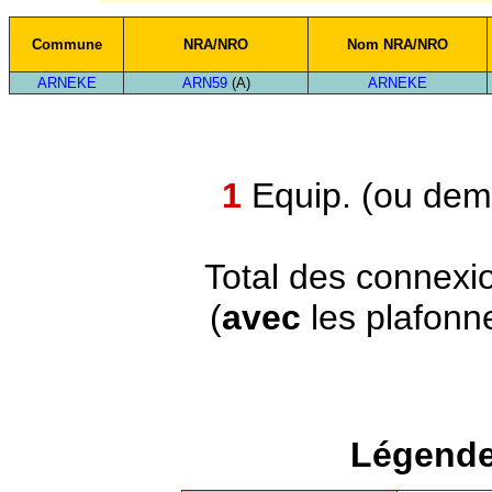
Commune
NRA/NRO
Nom NRA/NRO
ARNEKE
ARN59
(A)
ARNEKE
1
Equip. (ou demi
Total des connexi
(
avec
les plafonn
Légende