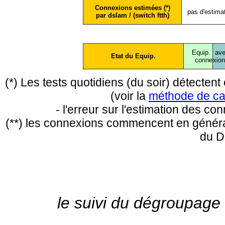
Connexions estimées (*)
pas d'estima
par dslam / (switch ftth)
Equip.
ave
Etat du Equip.
conne
xio
(*) Les tests quotidiens (du soir) détecte
(voir la
méthode de ca
- l'erreur sur l'estimation des c
(**) les connexions commencent en général
du D
le suivi du dégroupage