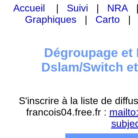
Accueil
|
Suivi
|
NRA
Graphiques
|
Carto
Dégroupage et 
Dslam/Switch e
S'inscrire à la liste de dif
francois04.free.fr :
mailto
subje