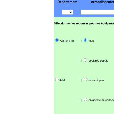
Département
Arrondisseme
--
--
Sélectionner les réponses pour les équipeme
Adsl et Ftth
|
tous
|
déclarés depuis
Adsl
|
actifs depuis
|
en attente de connex