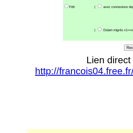
Ftth
|
avec connexions de
|
Dslam migrés v1=>v
Lien direct
http://francois04.free