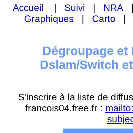
Accueil
|
Suivi
|
NRA
Graphiques
|
Carto
Dégroupage et 
Dslam/Switch e
S'inscrire à la liste de dif
francois04.free.fr :
mailto
subje