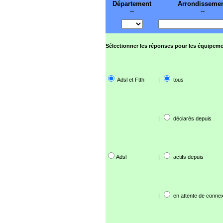
Département
Arrondisseme
--
--
Sélectionner les réponses pour les équipeme
Adsl et Ftth
|
tous
|
déclarés depuis
Adsl
|
actifs depuis
|
en attente de connex