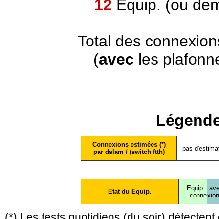
12
Equip. (ou dem
Total des connexion
(
avec
les plafonn
Légende
Connexions estimées (*)
pas d'estima
par dslam / (switch ftth)
Equip.
ave
Etat du Equip.
conne
xio
(*) Les tests quotidiens (du soir) détecte