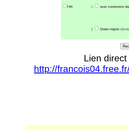
Ftth
|
avec connexions de
|
Dslam migrés v1=>v
Lien direct
http://francois04.free