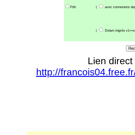
Ftth
|
avec connexions de
|
Dslam migrés v1=>v
Lien direct
http://francois04.free