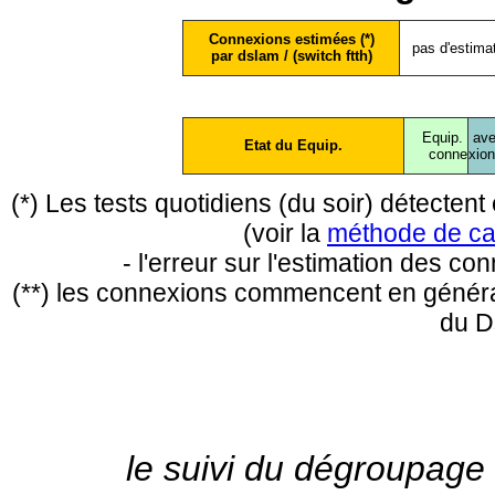
Connexions estimées (*)
pas d'estima
par dslam / (switch ftth)
Equip.
ave
Etat du Equip.
conne
xio
(*) Les tests quotidiens (du soir) détecte
(voir la
méthode de ca
- l'erreur sur l'estimation des c
(**) les connexions commencent en général
du D
le suivi du dégroupage