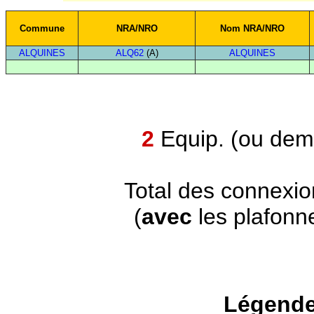
Commune
NRA/NRO
Nom NRA/NRO
ALQUINES
ALQ62
(A)
ALQUINES
2
Equip. (ou demi
Total des connexi
(
avec
les plafonn
Légende