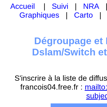
Accueil
|
Suivi
|
NRA
Graphiques
|
Carto
Dégroupage et 
Dslam/Switch e
S'inscrire à la liste de dif
francois04.free.fr :
mailto
subje