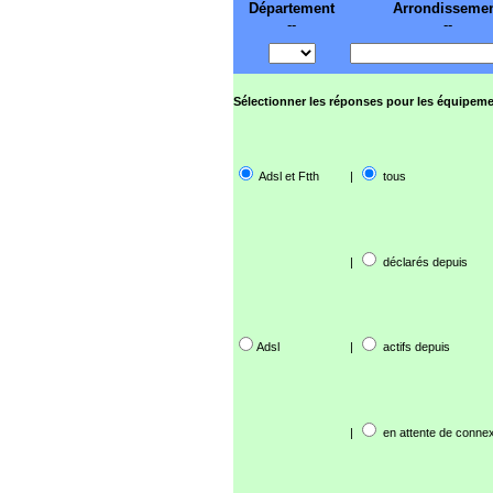
Département
Arrondisseme
--
--
Sélectionner les réponses pour les équipeme
Adsl et Ftth
|
tous
|
déclarés depuis
Adsl
|
actifs depuis
|
en attente de connex