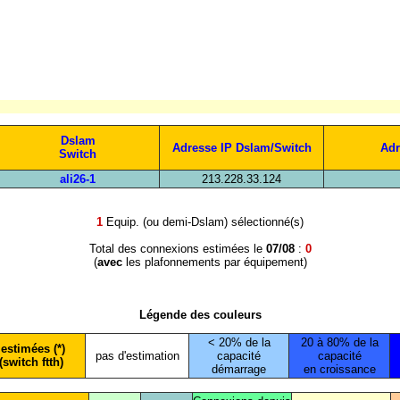
Dslam
Adresse IP Dslam/Switch
Adr
Switch
ali26-1
213.228.33.124
1
Equip. (ou demi-Dslam) sélectionné(s)
Total des connexions estimées le
07/08
:
0
(
avec
les plafonnements par équipement)
Légende des couleurs
< 20% de la
20 à 80% de la
estimées (*)
pas d'estimation
capacité
capacité
(switch ftth)
démarrage
en croissance