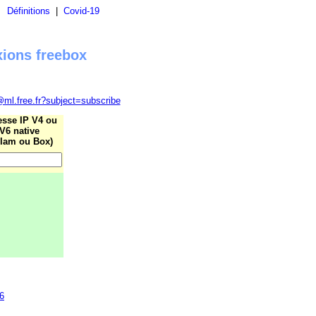
|
Définitions
|
Covid-19
xions freebox
@ml.free.fr?subject=subscribe
esse IP V4 ou
V6 native
lam ou Box)
26