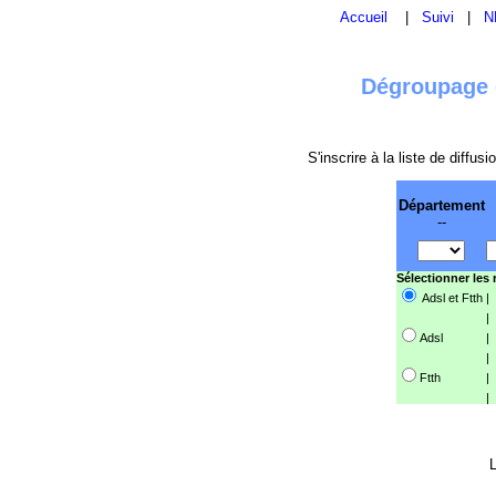
Accueil
|
Suivi
|
N
Dégroupage e
S'inscrire à la liste de diffu
Département
--
Sélectionner les
Adsl et Ftth
|
|
Adsl
|
|
Ftth
|
|
L