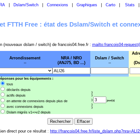
RA
|
Dslam/Switch
|
Connexions
|
Graphiques
|
Carto
|
Stats
t FTTH Free : état des Dslam/Switch et conne
sion (nouveaux dslam / switch) de francois04.free.fr :
mailto:francois04-request
Adr
Arrondissement
NRA / NRO
Dslam / Switch
--
(ANJ75, BD ...)
--
(Ds
 réponses pour les équipements :
tous
déclarés depuis
}
actifs depuis
}
}
en attente de connexions depuis plus de
jour(s)
}
avec connexions depuis
}
Dslam migrés v1=>v2 depuis
ien direct pour ce résultat :
http://francois04.free.fr/liste_dslam.php?nra=ALI