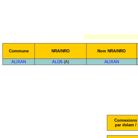
Commune
NRA/NRO
Nom NRA/NRO
ALIXAN
ALI26
(A)
ALIXAN
Connexions 
par dslam / 