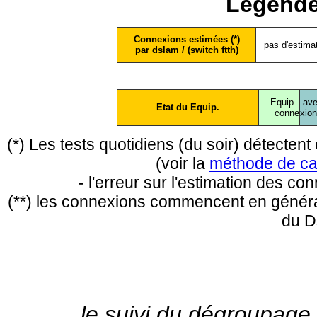
Légende
Connexions estimées (*)
pas d'estima
par dslam / (switch ftth)
Equip.
ave
Etat du Equip.
conne
xio
(*) Les tests quotidiens (du soir) détecte
(voir la
méthode de ca
- l'erreur sur l'estimation des c
(**) les connexions commencent en général
du D
le suivi du dégroupage