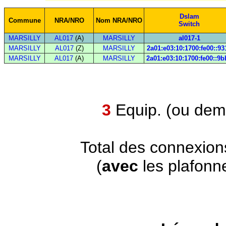
Dslam
Commune
NRA/NRO
Nom NRA/NRO
Switch
MARSILLY
AL017
(A)
MARSILLY
al017-1
MARSILLY
AL017
(Z)
MARSILLY
2a01:e03:10:1700:fe00::93
MARSILLY
AL017
(A)
MARSILLY
2a01:e03:10:1700:fe00::9b
3
Equip. (ou demi
Total des connexion
(
avec
les plafonn