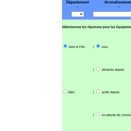
Département
Arrondisseme
--
--
Sélectionner les réponses pour les équipeme
Adsl et Ftth
|
tous
|
déclarés depuis
Adsl
|
actifs depuis
|
en attente de connex