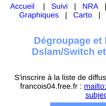
Accueil
|
Suivi
|
NRA
Graphiques
|
Carto
Dégroupage et 
Dslam/Switch e
S'inscrire à la liste de dif
francois04.free.fr :
mailto
subje