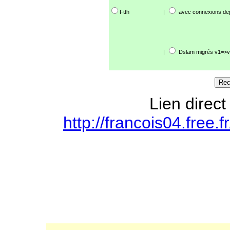
Ftth
|
avec connexions de
|
Dslam migrés v1=>v
Lien direct
http://francois04.free