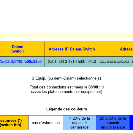
Dslam
Adresse IP Dslam/Switch
Adress
Switch
1:e03:3:1710:fe00::92c0
2a01:e03:3:1710:fe00::92c0
2a01:e0a:28e:2000::/52 - 
1
Equip. (ou demi-Dslam) sélectionné(s)
Total des connexions estimées le
08/08
:
0
(
avec
les plafonnements par équipement)
Légende des couleurs
< 20% de la
20 à 80% de la
estimées (*)
pas d'estimation
capacité
capacité
(switch ftth)
démarrage
en croissance