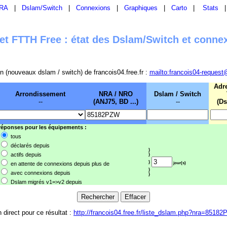
RA
|
Dslam/Switch
|
Connexions
|
Graphiques
|
Carto
|
Stats
t FTTH Free : état des Dslam/Switch et conne
sion (nouveaux dslam / switch) de francois04.free.fr :
mailto:francois04-request
Adr
Arrondissement
NRA / NRO
Dslam / Switch
--
(ANJ75, BD ...)
--
(Ds
 réponses pour les équipements :
tous
déclarés depuis
}
actifs depuis
}
}
en attente de connexions depuis plus de
jour(s)
}
avec connexions depuis
}
Dslam migrés v1=>v2 depuis
n direct pour ce résultat :
http://francois04.free.fr/liste_dslam.php?nra=8518