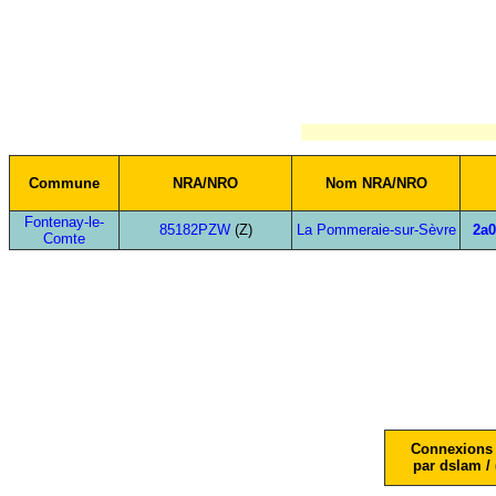
Commune
NRA/NRO
Nom NRA/NRO
Fontenay-le-
85182PZW
(Z)
La Pommeraie-sur-Sèvre
2a0
Comte
Connexions 
par dslam / 