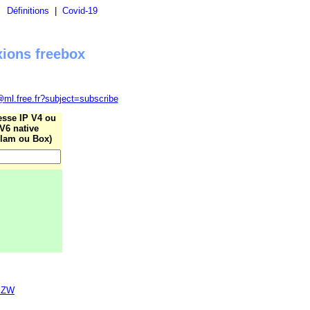
|
Définitions
|
Covid-19
xions freebox
@ml.free.fr?subject=subscribe
esse IP V4 ou
V6 native
lam ou Box)
2PZW