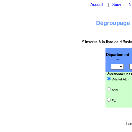
Accueil
|
Suivi
|
N
Dégroupage e
S'inscrire à la liste de diffu
Département
--
Sélectionner les
Adsl et Ftth
|
|
Adsl
|
|
Ftth
|
|
Lie