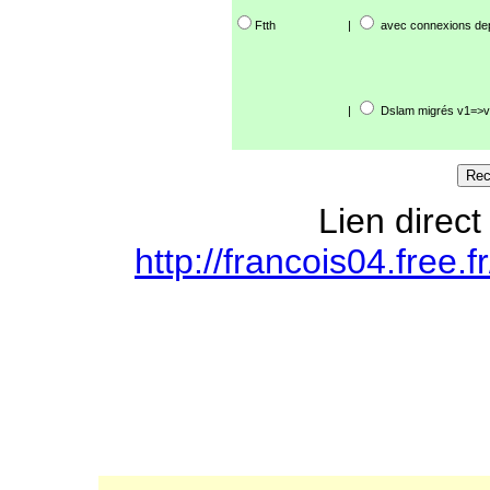
Ftth
|
avec connexions de
|
Dslam migrés v1=>v
Lien direct
http://francois04.free