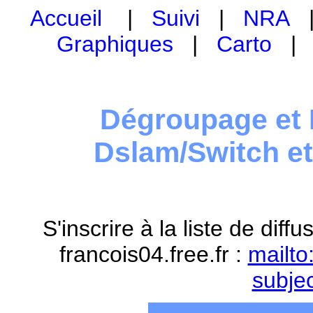
Accueil
|
Suivi
|
NRA
Graphiques
|
Carto
Dégroupage et 
Dslam/Switch e
S'inscrire à la liste de dif
francois04.free.fr :
mailto
subje