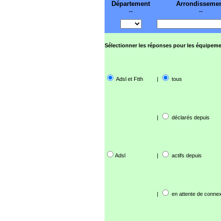
Département
Arrondisseme
--
--
Sélectionner les réponses pour les équipeme
Adsl et Ftth
|
tous
|
déclarés depuis
Adsl
|
actifs depuis
|
en attente de connex