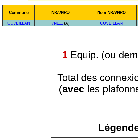
Commune
NRA/NRO
Nom NRA/NRO
OUVEILLAN
7NL11
(A)
OUVEILLAN
1
Equip. (ou demi
Total des connexi
(
avec
les plafonn
Légende