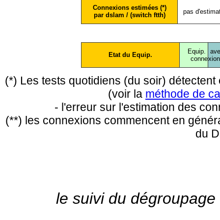
Connexions estimées (*)
pas d'estima
par dslam / (switch ftth)
Equip.
ave
Etat du Equip.
conne
xio
(*) Les tests quotidiens (du soir) détecte
(voir la
méthode de ca
- l'erreur sur l'estimation des c
(**) les connexions commencent en général
du D
le suivi du dégroupage